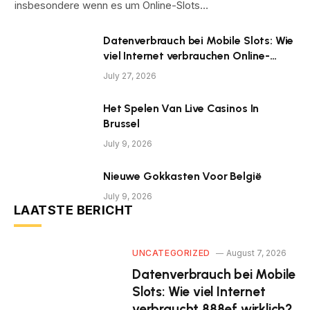
insbesondere wenn es um Online-Slots…
Datenverbrauch bei Mobile Slots: Wie
viel Internet verbrauchen Online-
Spielautomaten wirklich?
July 27, 2026
Het Spelen Van Live Casinos In
Brussel
July 9, 2026
Nieuwe Gokkasten Voor België
July 9, 2026
LAATSTE BERICHT
UNCATEGORIZED
August 7, 2026
Datenverbrauch bei Mobile
Slots: Wie viel Internet
verbraucht 888ef wirklich?