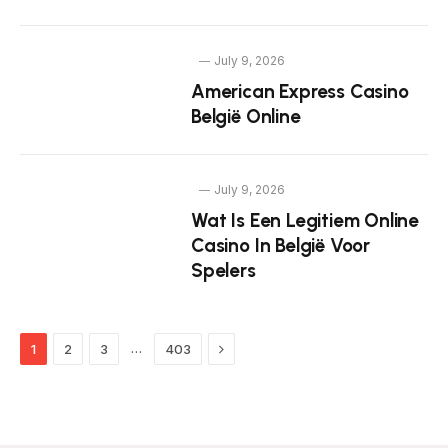
July 9, 2026
American Express Casino
België Online
July 9, 2026
Wat Is Een Legitiem Online
Casino In België Voor
Spelers
Next
…
1
2
3
403