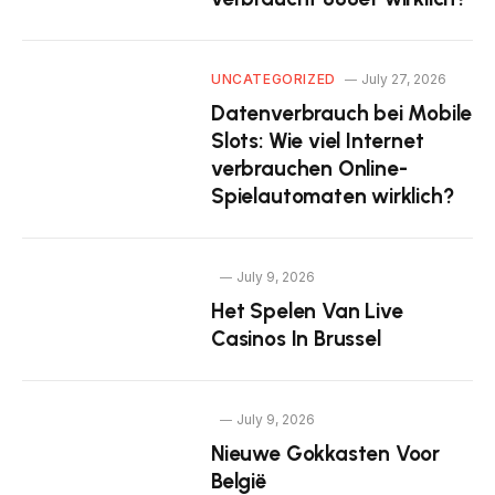
UNCATEGORIZED
July 27, 2026
Datenverbrauch bei Mobile
Slots: Wie viel Internet
verbrauchen Online-
Spielautomaten wirklich?
July 9, 2026
Het Spelen Van Live
Casinos In Brussel
July 9, 2026
Nieuwe Gokkasten Voor
België