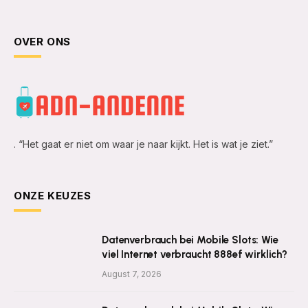
OVER ONS
. “Het gaat er niet om waar je naar kijkt. Het is wat je ziet.”
ONZE KEUZES
Datenverbrauch bei Mobile Slots: Wie
viel Internet verbraucht 888ef wirklich?
August 7, 2026