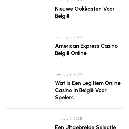
Nieuwe Gokkasten Voor
België
July 9, 2026
American Express Casino
België Online
July 9, 2026
Wat Is Een Legitiem Online
Casino In België Voor
Spelers
July 9, 2026
Een Uitgebreide Selectie