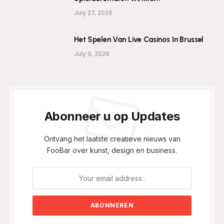
July 27, 2026
Het Spelen Van Live Casinos In Brussel
July 9, 2026
Abonneer u op Updates
Ontvang het laatste creatieve nieuws van
FooBar over kunst, design en business.