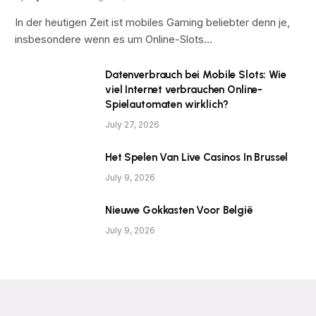
In der heutigen Zeit ist mobiles Gaming beliebter denn je,
insbesondere wenn es um Online-Slots…
Datenverbrauch bei Mobile Slots: Wie
viel Internet verbrauchen Online-
Spielautomaten wirklich?
July 27, 2026
Het Spelen Van Live Casinos In Brussel
July 9, 2026
Nieuwe Gokkasten Voor België
July 9, 2026