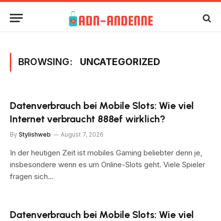
BROWSING:
UNCATEGORIZED
Datenverbrauch bei Mobile Slots: Wie viel
Internet verbraucht 888ef wirklich?
By
Stylishweb
August 7, 2026
In der heutigen Zeit ist mobiles Gaming beliebter denn je,
insbesondere wenn es um Online-Slots geht. Viele Spieler
fragen sich…
Datenverbrauch bei Mobile Slots: Wie viel