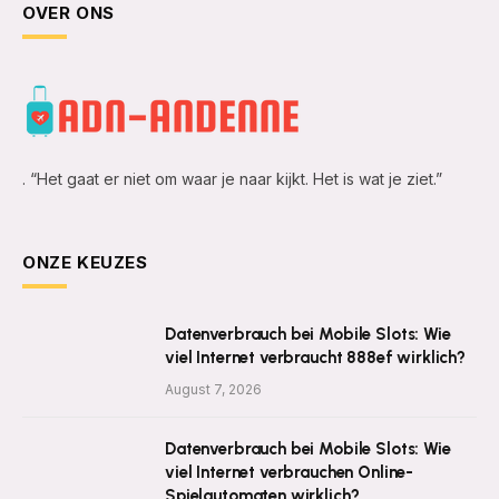
OVER ONS
. “Het gaat er niet om waar je naar kijkt. Het is wat je ziet.”
ONZE KEUZES
Datenverbrauch bei Mobile Slots: Wie
viel Internet verbraucht 888ef wirklich?
August 7, 2026
Datenverbrauch bei Mobile Slots: Wie
viel Internet verbrauchen Online-
Spielautomaten wirklich?