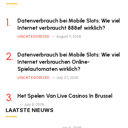
Datenverbrauch bei Mobile Slots: Wie viel
Internet verbraucht 888ef wirklich?
UNCATEGORIZED
August 7, 2026
Datenverbrauch bei Mobile Slots: Wie viel
Internet verbrauchen Online-
Spielautomaten wirklich?
UNCATEGORIZED
July 27, 2026
Het Spelen Van Live Casinos In Brussel
July 9, 2026
LAATSTE NIEUWS
July 9, 2026