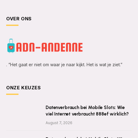
OVER ONS
. “Het gaat er niet om waar je naar kijkt. Het is wat je ziet.”
ONZE KEUZES
Datenverbrauch bei Mobile Slots: Wie
viel Internet verbraucht 888ef wirklich?
August 7, 2026