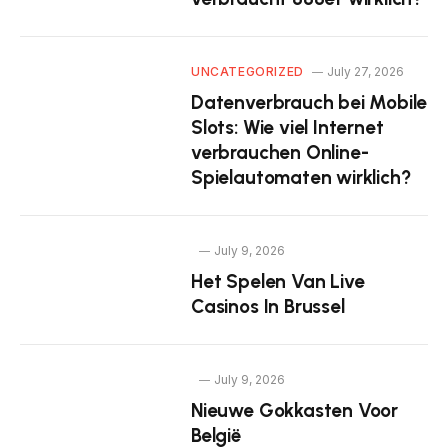
UNCATEGORIZED
July 27, 2026
Datenverbrauch bei Mobile
Slots: Wie viel Internet
verbrauchen Online-
Spielautomaten wirklich?
July 9, 2026
Het Spelen Van Live
Casinos In Brussel
July 9, 2026
Nieuwe Gokkasten Voor
België