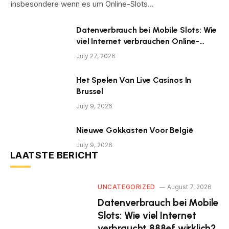
insbesondere wenn es um Online-Slots…
Datenverbrauch bei Mobile Slots: Wie
viel Internet verbrauchen Online-
Spielautomaten wirklich?
July 27, 2026
Het Spelen Van Live Casinos In
Brussel
July 9, 2026
Nieuwe Gokkasten Voor België
July 9, 2026
LAATSTE BERICHT
UNCATEGORIZED
August 7, 2026
Datenverbrauch bei Mobile
Slots: Wie viel Internet
verbraucht 888ef wirklich?