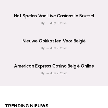
Het Spelen Van Live Casinos In Brussel
By
July 9, 2026
Nieuwe Gokkasten Voor België
By
July 9, 2026
American Express Casino België Online
By
July 9, 2026
TRENDING NIEUWS