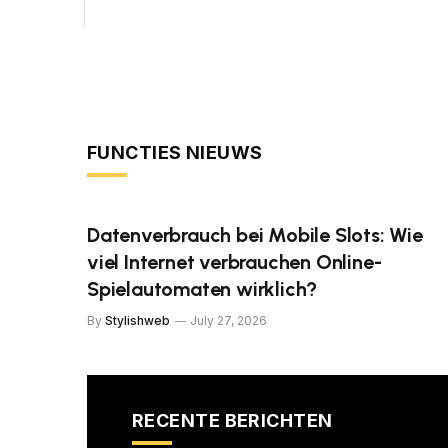
FUNCTIES NIEUWS
Datenverbrauch bei Mobile Slots: Wie
viel Internet verbrauchen Online-
Spielautomaten wirklich?
By
Stylishweb
July 27, 2026
RECENTE BERICHTEN