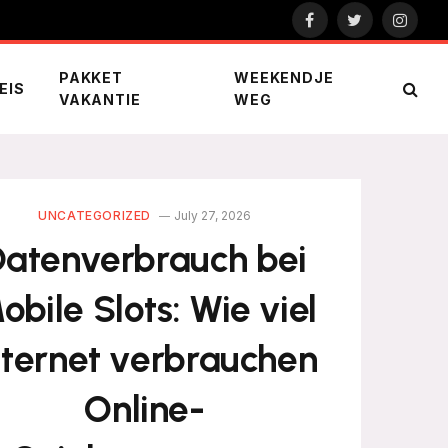
Facebook
Twitter
Instagr
PAKKET
WEEKENDJE
EIS
VAKANTIE
WEG
UNCATEGORIZED
July 27, 2026
Datenverbrauch bei
obile Slots: Wie viel
nternet verbrauchen
Online-