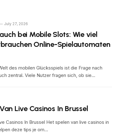
July 27, 2026
uch bei Mobile Slots: Wie viel
erbrauchen Online-Spielautomaten
elt des mobilen Glücksspiels ist die Frage nach
h zentral. Viele Nutzer fragen sich, ob sie…
Van Live Casinos In Brussel
ve Casinos In Brussel Het spelen van live casinos in
helpen deze tips je om…