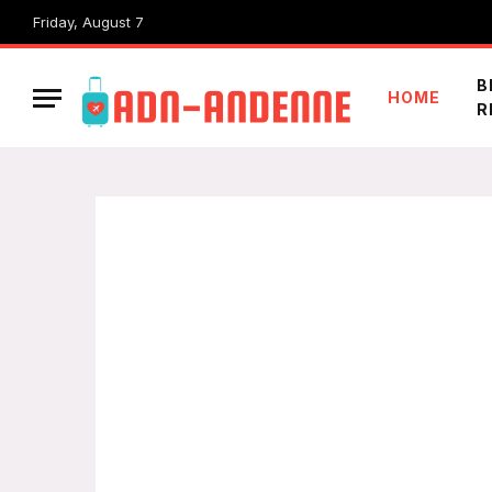
Friday, August 7
B
HOME
R