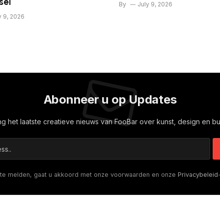
sel
By
July 9, 2026
y 9, 2026
Abonneer u op Updates
g het laatste creatieve nieuws van FooBar over kunst, design en bu
te melden, gaat u akkoord met onze voorwaarden en onze
Privacybeleid