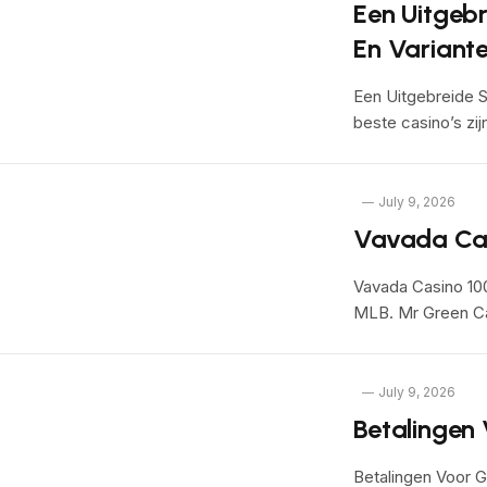
Een Uitgebr
En Variante
Een Uitgebreide S
beste casino’s zi
July 9, 2026
Vavada Cas
Vavada Casino 100
MLB. Mr Green C
July 9, 2026
Betalingen 
Betalingen Voor G