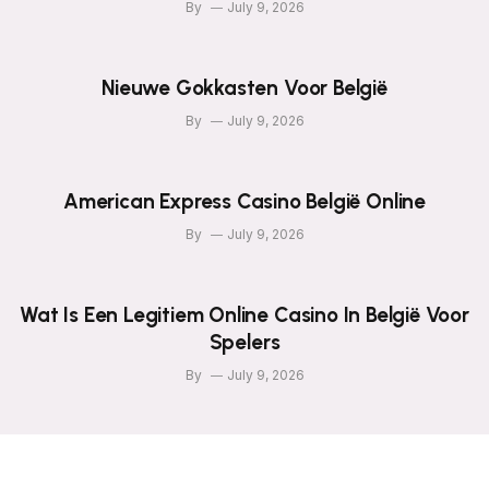
By
July 9, 2026
Nieuwe Gokkasten Voor België
By
July 9, 2026
American Express Casino België Online
By
July 9, 2026
Wat Is Een Legitiem Online Casino In België Voor
Spelers
By
July 9, 2026