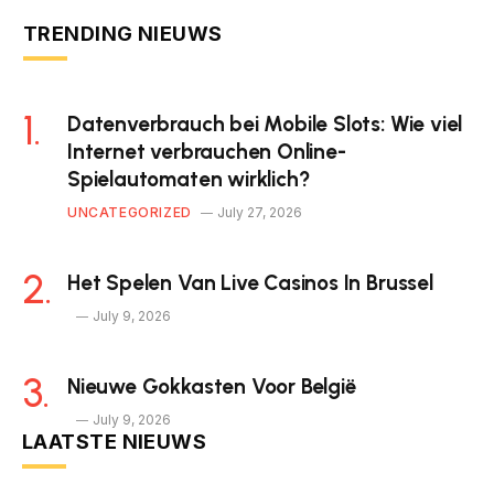
TRENDING NIEUWS
Datenverbrauch bei Mobile Slots: Wie viel
Internet verbrauchen Online-
Spielautomaten wirklich?
UNCATEGORIZED
July 27, 2026
Het Spelen Van Live Casinos In Brussel
July 9, 2026
Nieuwe Gokkasten Voor België
July 9, 2026
LAATSTE NIEUWS