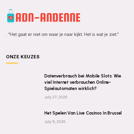
. “Het gaat er niet om waar je naar kijkt. Het is wat je ziet.”
ONZE KEUZES
Datenverbrauch bei Mobile Slots: Wie
viel Internet verbrauchen Online-
Spielautomaten wirklich?
July 27, 2026
Het Spelen Van Live Casinos In Brussel
July 9, 2026