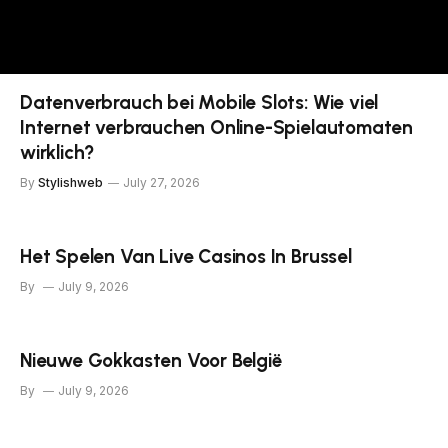
Datenverbrauch bei Mobile Slots: Wie viel
Internet verbrauchen Online-Spielautomaten
wirklich?
By
Stylishweb
July 27, 2026
Het Spelen Van Live Casinos In Brussel
By
July 9, 2026
Nieuwe Gokkasten Voor België
By
July 9, 2026