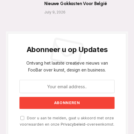
Nieuwe Gokkasten Voor België
July 9, 2026
Abonneer u op Updates
Ontvang het laatste creatieve nieuws van
FooBar over kunst, design en business.
Door u aan te melden, gaat u akkoord met onze
voorwaarden en onze
Privacybeleid
-overeenkomst.