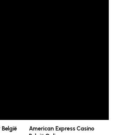
België
American Express Casino