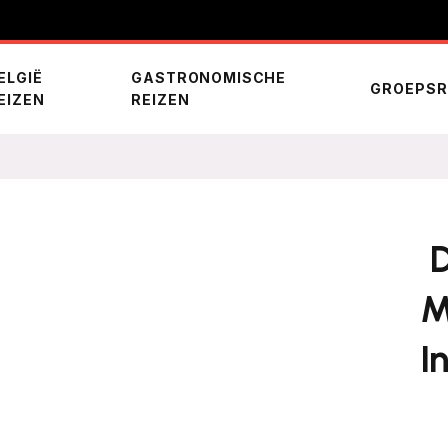
ELGIË
GASTRONOMISCHE
GROEPSR
EIZEN
REIZEN
M
I