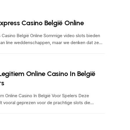
press Casino België Online
 Casino België Online Sommige video slots bieden
 aan line weddenschappen, maar we denken dat ze…
Legitiem Online Casino In België
rs
em Online Casino In België Voor Spelers Deze
t vooral geprezen voor de prachtige slots die…