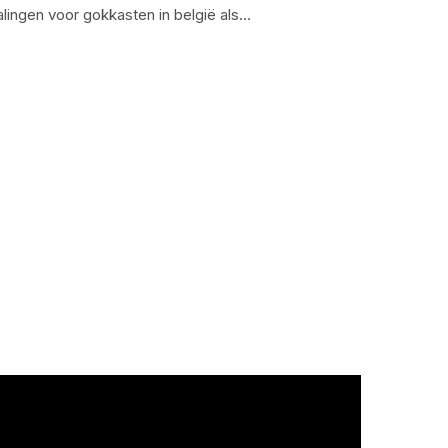
alingen voor gokkasten in belgië als…