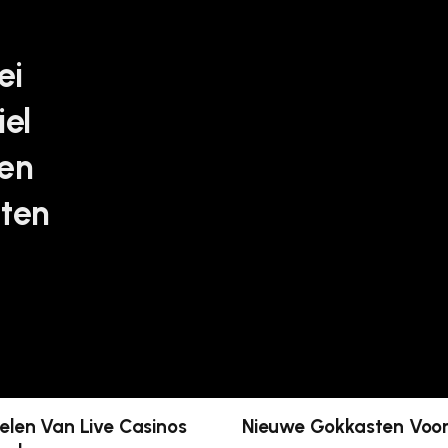
ei
iel
hen
ten
elen Van Live Casinos
Nieuwe Gokkasten Voor 