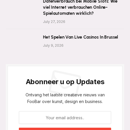
Datenverbrauch bei Mobile Slots: Wie
viel Internet verbrauchen Online-
Spielautomaten wirklich?
July 27, 2026
Het Spelen Van Live Casinos In Brussel
July 9, 2026
Abonneer u op Updates
Ontvang het laatste creatieve nieuws van
FooBar over kunst, design en business.