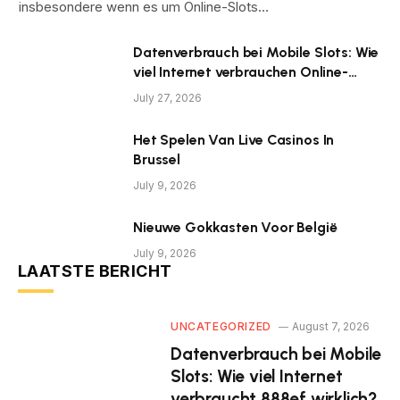
insbesondere wenn es um Online-Slots…
Datenverbrauch bei Mobile Slots: Wie
viel Internet verbrauchen Online-
Spielautomaten wirklich?
July 27, 2026
Het Spelen Van Live Casinos In
Brussel
July 9, 2026
Nieuwe Gokkasten Voor België
July 9, 2026
LAATSTE BERICHT
UNCATEGORIZED
August 7, 2026
Datenverbrauch bei Mobile
Slots: Wie viel Internet
verbraucht 888ef wirklich?