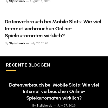
By
Stylishweb
August 7, 2026
Datenverbrauch bei Mobile Slots: Wie viel
Internet verbrauchen Online-
Spielautomaten wirklich?
By
Stylishweb
July 27, 2026
RECENTE BLOGGEN
Datenverbrauch bei Mobile Slots: Wie viel
Internet verbrauchen Online-
Spielautomaten wirklich?
By
Stylishweb
July 27, 2026