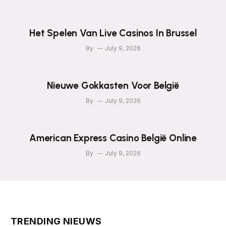
Het Spelen Van Live Casinos In Brussel
By
July 9, 2026
Nieuwe Gokkasten Voor België
By
July 9, 2026
American Express Casino België Online
By
July 9, 2026
TRENDING NIEUWS