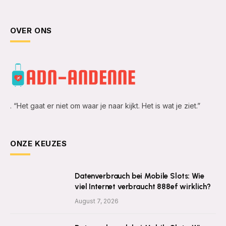
OVER ONS
. “Het gaat er niet om waar je naar kijkt. Het is wat je ziet.”
ONZE KEUZES
Datenverbrauch bei Mobile Slots: Wie
viel Internet verbraucht 888ef wirklich?
August 7, 2026