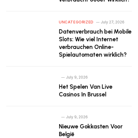
UNCATEGORIZED
July 27, 2026
Datenverbrauch bei Mobile
Slots: Wie viel Internet
verbrauchen Online-
Spielautomaten wirklich?
July 9, 2026
Het Spelen Van Live
Casinos In Brussel
July 9, 2026
Nieuwe Gokkasten Voor
België