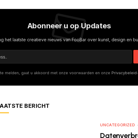
Abonneer u op Updates
g het laatste creatieve nieuws van FooBar over kunst, design en bu
te melden, gaat u akkoord met onze voorwaarden en onze
Privacybeleid
LAATSTE BERICHT
UNCATEGORIZED
Datenverbra