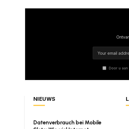
Ontvan
Door u aan 
NIEUWS
Datenverbrauch bei Mobile