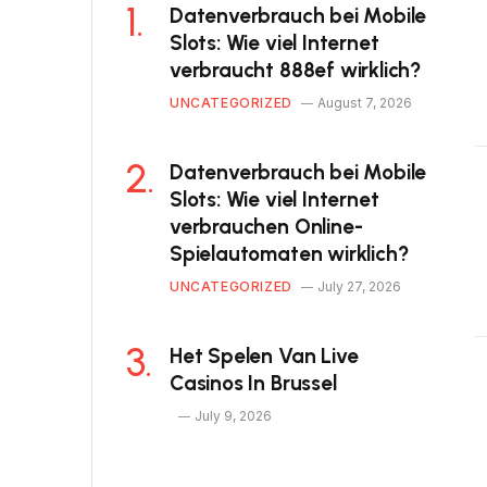
Datenverbrauch bei Mobile
Slots: Wie viel Internet
verbraucht 888ef wirklich?
UNCATEGORIZED
August 7, 2026
Datenverbrauch bei Mobile
Slots: Wie viel Internet
verbrauchen Online-
Spielautomaten wirklich?
UNCATEGORIZED
July 27, 2026
Het Spelen Van Live
Casinos In Brussel
July 9, 2026