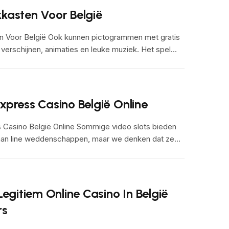
kasten Voor België
 Voor België Ook kunnen pictogrammen met gratis
n verschijnen, animaties en leuke muziek. Het spel…
press Casino België Online
 Casino België Online Sommige video slots bieden
 aan line weddenschappen, maar we denken dat ze…
Legitiem Online Casino In België
rs