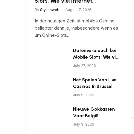
Slots: Wie viel Internet
verbraucht 888ef wirklich?
By
Stylishweb
August 7, 2026
In der heutigen Zeit ist mobiles Gaming
beliebter denn je, insbesondere wenn es
um Online-Slots…
Datenverbrauch bei
Mobile Slots: Wie viel
Internet verbrauchen
July 27, 2026
Online-
Spielautomaten
Het Spelen Van Live
wirklich?
Casinos In Brussel
July 9, 2026
Nieuwe Gokkasten
Voor België
July 9, 2026