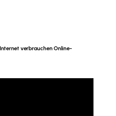
 Internet verbrauchen Online-