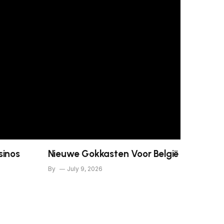
sinos
Nieuwe Gokkasten Voor België
By
July 9, 2026