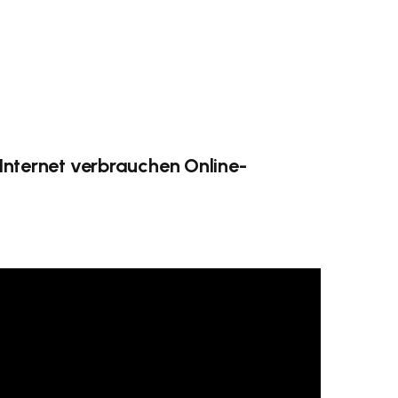
 Internet verbrauchen Online-