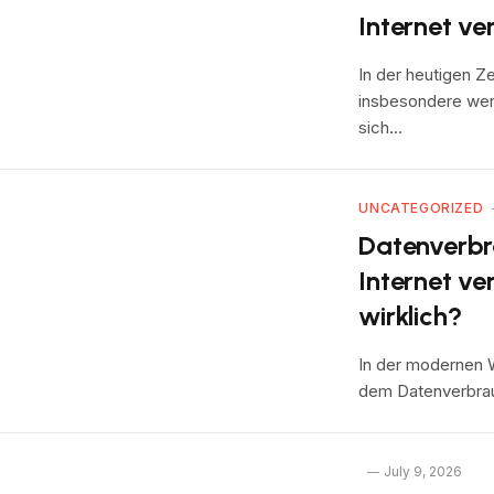
Internet ve
In der heutigen Ze
insbesondere wenn
sich…
UNCATEGORIZED
Datenverbra
Internet v
wirklich?
In der modernen W
dem Datenverbrauc
July 9, 2026