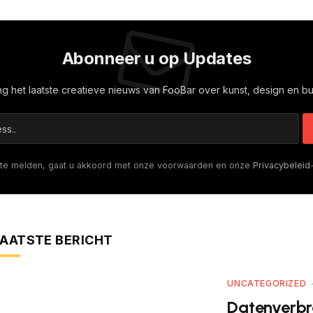
Abonneer u op Updates
g het laatste creatieve nieuws van FooBar over kunst, design en bu
te melden, gaat u akkoord met onze voorwaarden en onze
Privacybeleid
LAATSTE BERICHT
UNCATEGORIZED
Datenverbra