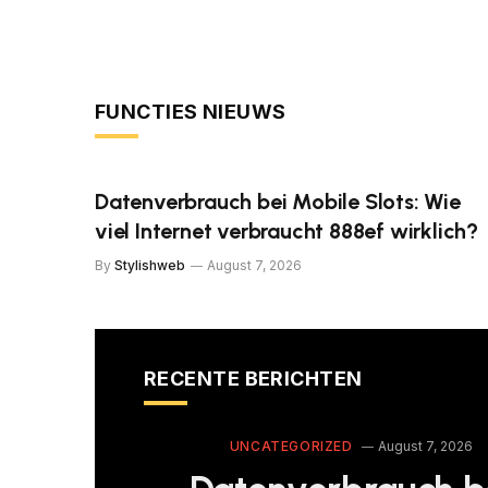
FUNCTIES NIEUWS
Datenverbrauch bei Mobile Slots: Wie
viel Internet verbraucht 888ef wirklich?
By
Stylishweb
August 7, 2026
RECENTE BERICHTEN
UNCATEGORIZED
August 7, 2026