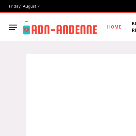
Friday, August 7
B
HOME
R