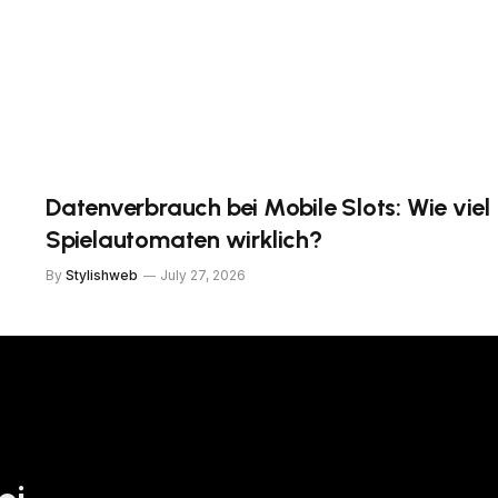
Datenverbrauch bei Mobile Slots: Wie viel
Spielautomaten wirklich?
By
Stylishweb
July 27, 2026