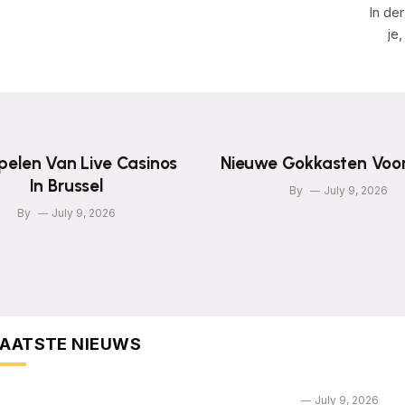
In de
je
pelen Van Live Casinos
Nieuwe Gokkasten Voor
In Brussel
By
July 9, 2026
By
July 9, 2026
LAATSTE NIEUWS
July 9, 2026