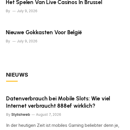
Het Spelen Van Live Casinos In Brussel
By
July 9, 2026
Nieuwe Gokkasten Voor België
By
July 9, 2026
NIEUWS
Datenverbrauch bei Mobile Slots: Wie viel
Internet verbraucht 888ef wirklich?
By
Stylishweb
August 7, 2026
In der heutigen Zeit ist mobiles Gaming beliebter denn je,