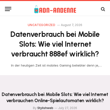
UNCATEGORIZED
August 7, 2026
Datenverbrauch bei Mobile
Slots: Wie viel Internet
verbraucht 888ef wirklich?
In der heutigen Zeit ist mobiles Gaming beliebter denn je,
insbesondere wenn es um Online-Slots geht. Viele…
Datenverbrauch bei Mobile Slots: Wie viel Internet
verbrauchen Online-Spielautomaten wirklich?
By
Stylishweb
July 27, 2026