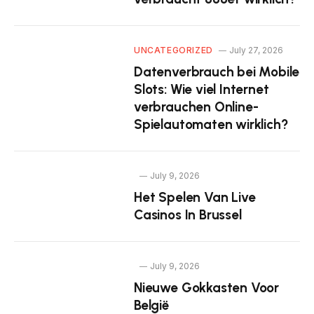
UNCATEGORIZED
July 27, 2026
Datenverbrauch bei Mobile
Slots: Wie viel Internet
verbrauchen Online-
Spielautomaten wirklich?
July 9, 2026
Het Spelen Van Live
Casinos In Brussel
July 9, 2026
Nieuwe Gokkasten Voor
België