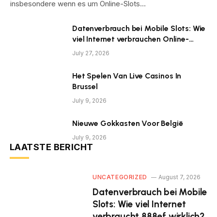
insbesondere wenn es um Online-Slots…
Datenverbrauch bei Mobile Slots: Wie
viel Internet verbrauchen Online-
Spielautomaten wirklich?
July 27, 2026
Het Spelen Van Live Casinos In
Brussel
July 9, 2026
Nieuwe Gokkasten Voor België
July 9, 2026
LAATSTE BERICHT
UNCATEGORIZED
August 7, 2026
Datenverbrauch bei Mobile
Slots: Wie viel Internet
verbraucht 888ef wirklich?