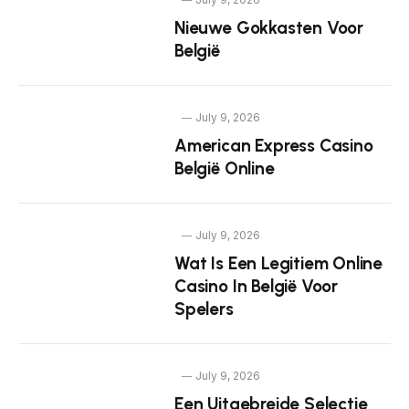
Nieuwe Gokkasten Voor
België
July 9, 2026
American Express Casino
België Online
July 9, 2026
Wat Is Een Legitiem Online
Casino In België Voor
Spelers
July 9, 2026
Een Uitgebreide Selectie