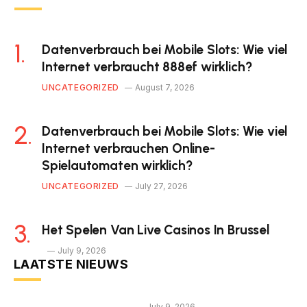
Datenverbrauch bei Mobile Slots: Wie viel
Internet verbraucht 888ef wirklich?
UNCATEGORIZED
August 7, 2026
Datenverbrauch bei Mobile Slots: Wie viel
Internet verbrauchen Online-
Spielautomaten wirklich?
UNCATEGORIZED
July 27, 2026
Het Spelen Van Live Casinos In Brussel
July 9, 2026
LAATSTE NIEUWS
July 9, 2026