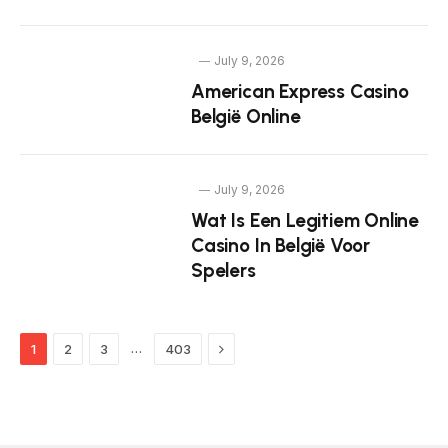
July 9, 2026
American Express Casino
België Online
July 9, 2026
Wat Is Een Legitiem Online
Casino In België Voor
Spelers
Next
…
1
2
3
403