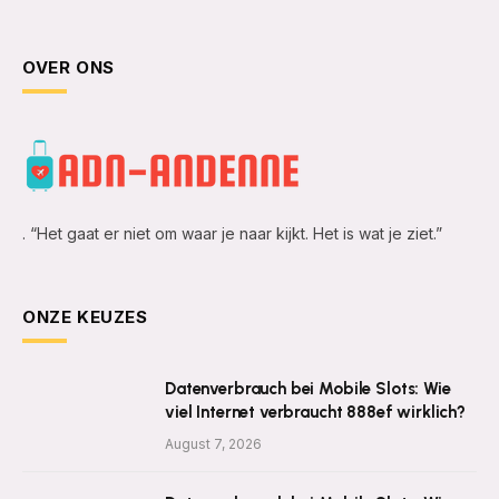
OVER ONS
. “Het gaat er niet om waar je naar kijkt. Het is wat je ziet.”
ONZE KEUZES
Datenverbrauch bei Mobile Slots: Wie
viel Internet verbraucht 888ef wirklich?
August 7, 2026