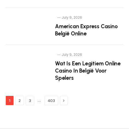
July 9, 2026
American Express Casino
België Online
July 9, 2026
Wat Is Een Legitiem Online
Casino In België Voor
Spelers
Next
…
1
2
3
403