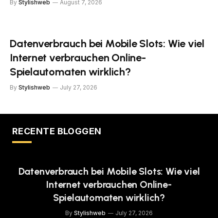
By
Stylishweb
August 7, 2026
Datenverbrauch bei Mobile Slots: Wie viel
Internet verbrauchen Online-
Spielautomaten wirklich?
By
Stylishweb
July 27, 2026
RECENTE BLOGGEN
Datenverbrauch bei Mobile Slots: Wie viel
Internet verbrauchen Online-
Spielautomaten wirklich?
By
Stylishweb
July 27, 2026