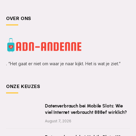
OVER ONS
. “Het gaat er niet om waar je naar kijkt. Het is wat je ziet.”
ONZE KEUZES
Datenverbrauch bei Mobile Slots: Wie
viel Internet verbraucht 888ef wirklich?
August 7, 2026