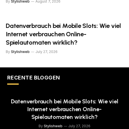
By
Stylishweb
August 7, 2026
Datenverbrauch bei Mobile Slots: Wie viel
Internet verbrauchen Online-
Spielautomaten wirklich?
By
Stylishweb
July 27, 2026
RECENTE BLOGGEN
Datenverbrauch bei Mobile Slots: Wie viel
Internet verbrauchen Online-
Spielautomaten wirklich?
By
Stylishweb
July 27, 2026