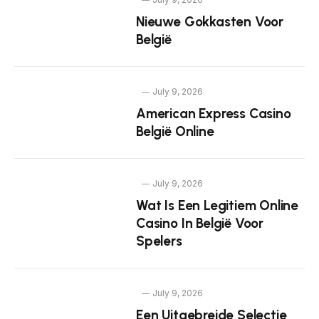
Nieuwe Gokkasten Voor
België
July 9, 2026
American Express Casino
België Online
July 9, 2026
Wat Is Een Legitiem Online
Casino In België Voor
Spelers
July 9, 2026
Een Uitgebreide Selectie