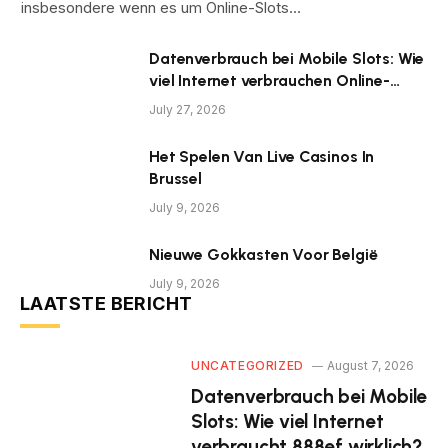
insbesondere wenn es um Online-Slots…
Datenverbrauch bei Mobile Slots: Wie
viel Internet verbrauchen Online-
Spielautomaten wirklich?
July 27, 2026
Het Spelen Van Live Casinos In
Brussel
July 9, 2026
Nieuwe Gokkasten Voor België
July 9, 2026
LAATSTE BERICHT
UNCATEGORIZED
August 7, 2026
Datenverbrauch bei Mobile
Slots: Wie viel Internet
verbraucht 888ef wirklich?