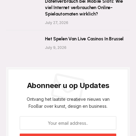
Datenverbrauch bei Mobile Slots: Wie
viel Internet verbrauchen Online-
Spielautomaten wirklich?
July 27, 2026
Het Spelen Van Live Casinos In Brussel
July 9, 2026
Abonneer u op Updates
Ontvang het laatste creatieve nieuws van
FooBar over kunst, design en business.