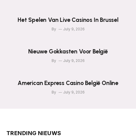
Het Spelen Van Live Casinos In Brussel
By
July 9, 2026
Nieuwe Gokkasten Voor België
By
July 9, 2026
American Express Casino België Online
By
July 9, 2026
TRENDING NIEUWS