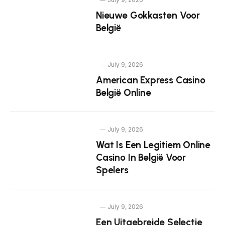
Nieuwe Gokkasten Voor
België
July 9, 2026
American Express Casino
België Online
July 9, 2026
Wat Is Een Legitiem Online
Casino In België Voor
Spelers
July 9, 2026
Een Uitgebreide Selectie