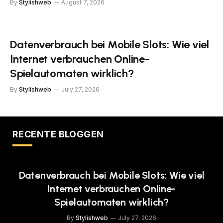
By
Stylishweb
August 7, 2026
Datenverbrauch bei Mobile Slots: Wie viel
Internet verbrauchen Online-
Spielautomaten wirklich?
By
Stylishweb
July 27, 2026
RECENTE BLOGGEN
Datenverbrauch bei Mobile Slots: Wie viel
Internet verbrauchen Online-
Spielautomaten wirklich?
By
Stylishweb
July 27, 2026