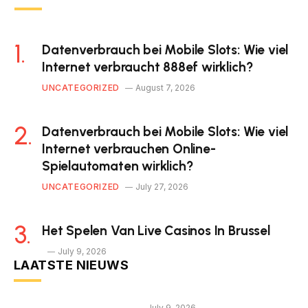
Datenverbrauch bei Mobile Slots: Wie viel
Internet verbraucht 888ef wirklich?
UNCATEGORIZED
August 7, 2026
Datenverbrauch bei Mobile Slots: Wie viel
Internet verbrauchen Online-
Spielautomaten wirklich?
UNCATEGORIZED
July 27, 2026
Het Spelen Van Live Casinos In Brussel
July 9, 2026
LAATSTE NIEUWS
July 9, 2026