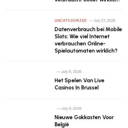
UNCATEGORIZED
July 27, 2026
Datenverbrauch bei Mobile
Slots: Wie viel Internet
verbrauchen Online-
Spielautomaten wirklich?
July 9, 2026
Het Spelen Van Live
Casinos In Brussel
July 9, 2026
Nieuwe Gokkasten Voor
België