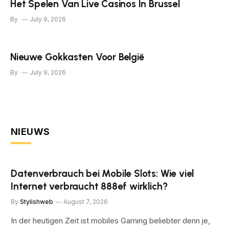
Het Spelen Van Live Casinos In Brussel
By
July 9, 2026
Nieuwe Gokkasten Voor België
By
July 9, 2026
NIEUWS
Datenverbrauch bei Mobile Slots: Wie viel
Internet verbraucht 888ef wirklich?
By
Stylishweb
August 7, 2026
In der heutigen Zeit ist mobiles Gaming beliebter denn je,