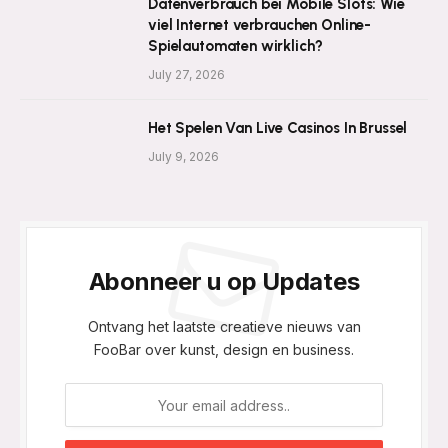
Datenverbrauch bei Mobile Slots: Wie
viel Internet verbrauchen Online-
Spielautomaten wirklich?
July 27, 2026
Het Spelen Van Live Casinos In Brussel
July 9, 2026
Abonneer u op Updates
Ontvang het laatste creatieve nieuws van
FooBar over kunst, design en business.