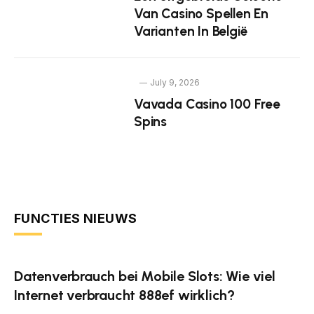
Van Casino Spellen En
Varianten In België
July 9, 2026
Vavada Casino 100 Free
Spins
FUNCTIES NIEUWS
Datenverbrauch bei Mobile Slots: Wie viel
Internet verbraucht 888ef wirklich?