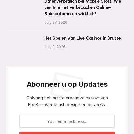
Datenverbrauch bei Mobile Slots: Wie
viel Internet verbrauchen Online-
Spielautomaten wirklich?
July 27, 2026
Het Spelen Van Live Casinos In Brussel
July 9, 2026
Abonneer u op Updates
Ontvang het laatste creatieve nieuws van
FooBar over kunst, design en business.