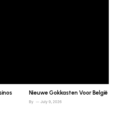
sinos
Nieuwe Gokkasten Voor België
By
July 9, 2026