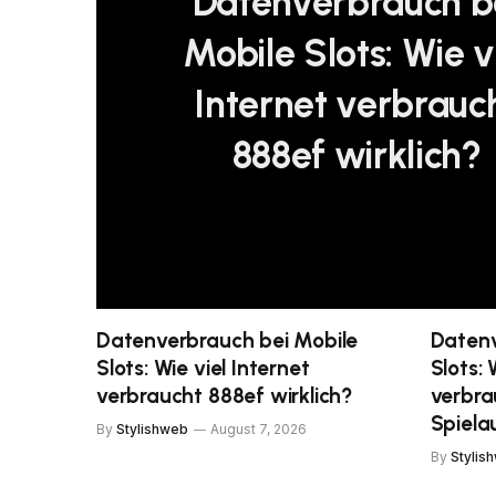
Datenverbrauch b
Mobile Slots: Wie v
Internet verbrauc
888ef wirklich?
Datenverbrauch bei Mobile
Datenv
Slots: Wie viel Internet
Slots: 
verbraucht 888ef wirklich?
verbra
Spiela
By
Stylishweb
August 7, 2026
By
Stylis