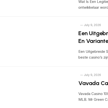
Wat Is Een Legiti
ontwikkelaar word
July 9, 2026
Een Uitgebr
En Variante
Een Uitgebreide S
beste casino’s zi
July 9, 2026
Vavada Cas
Vavada Casino 100
MLB. Mr Green C