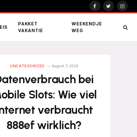
Facebook
Twitter
Instagr
PAKKET
WEEKENDJE
EIS
VAKANTIE
WEG
UNCATEGORIZED
August 7, 2026
Datenverbrauch bei
obile Slots: Wie viel
Internet verbraucht
888ef wirklich?