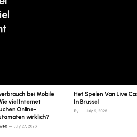
ei
iel
ht
erbrauch bei Mobile
Het Spelen Van Live Ca
Wie viel Internet
In Brussel
uchen Online-
By
July 9, 2026
utomaten wirklich?
hweb
July 27, 2026