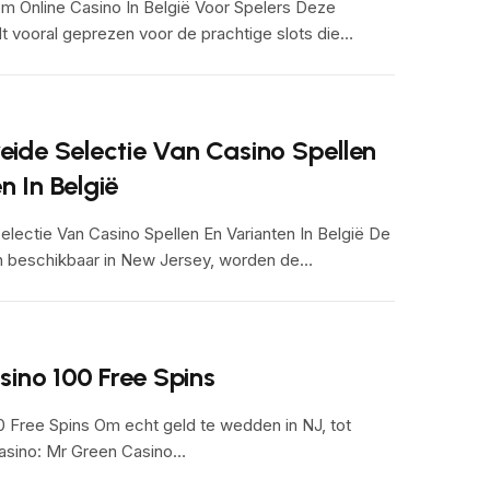
em Online Casino In België Voor Spelers Deze
t vooral geprezen voor de prachtige slots die…
eide Selectie Van Casino Spellen
n In België
electie Van Casino Spellen En Varianten In België De
jn beschikbaar in New Jersey, worden de…
ino 100 Free Spins
 Free Spins Om echt geld te wedden in NJ, tot
asino: Mr Green Casino…