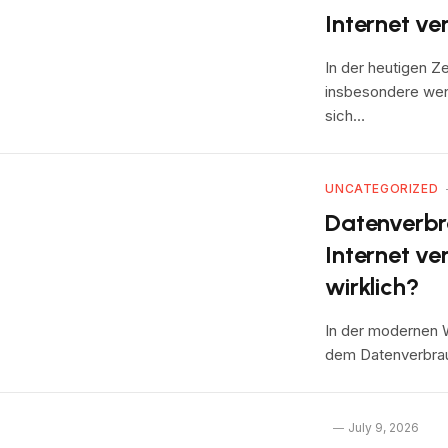
Internet ve
In der heutigen Ze
insbesondere wenn
sich…
UNCATEGORIZED
Datenverbra
Internet v
wirklich?
In der modernen W
dem Datenverbrauc
July 9, 2026