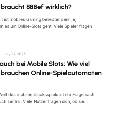
rbraucht 888ef wirklich?
it ist mobiles Gaming beliebter denn je,
 es um Online-Slots geht. Viele Spieler fragen
July 27, 2026
uch bei Mobile Slots: Wie viel
erbrauchen Online-Spielautomaten
elt des mobilen Glücksspiels ist die Frage nach
h zentral. Viele Nutzer fragen sich, ob sie…