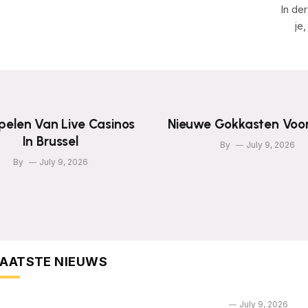
In de
je
pelen Van Live Casinos
Nieuwe Gokkasten Voor
In Brussel
By
July 9, 2026
By
July 9, 2026
LAATSTE NIEUWS
July 9, 2026