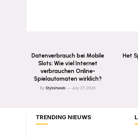
Datenverbrauch bei Mobile
Het S
Slots: Wie viel Internet
verbrauchen Online-
Spielautomaten wirklich?
By
Stylishweb
July 27, 2026
TRENDING NIEUWS