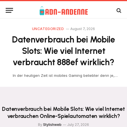
UNCATEGORIZED
August 7, 2026
Datenverbrauch bei Mobile
Slots: Wie viel Internet
verbraucht 888ef wirklich?
In der heutigen Zeit ist mobiles Gaming beliebter denn je,
insbesondere wenn es um Online-Slots geht. Viele…
Datenverbrauch bei Mobile Slots: Wie viel Internet
verbrauchen Online-Spielautomaten wirklich?
By
Stylishweb
July 27, 2026