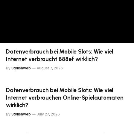
Datenverbrauch bei Mobile Slots: Wie viel
Internet verbraucht 888ef wirklich?
By
Stylishweb
August 7, 2026
Datenverbrauch bei Mobile Slots: Wie viel
Internet verbrauchen Online-Spielautomaten
wirklich?
By
Stylishweb
July 27, 2026