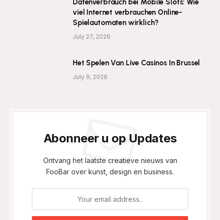
Datenverbrauch bei Mobile Slots: Wie
viel Internet verbrauchen Online-
Spielautomaten wirklich?
July 27, 2026
Het Spelen Van Live Casinos In Brussel
July 9, 2026
Abonneer u op Updates
Ontvang het laatste creatieve nieuws van
FooBar over kunst, design en business.