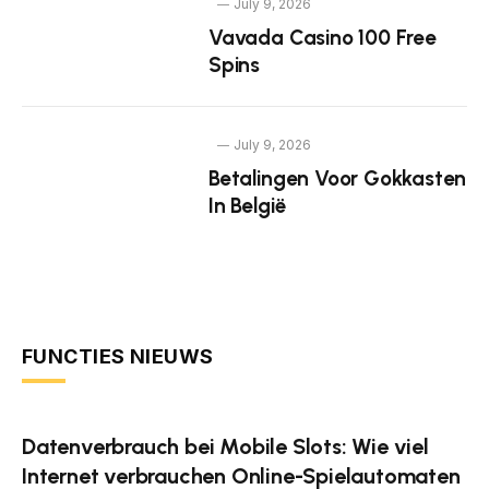
July 9, 2026
Vavada Casino 100 Free
Spins
July 9, 2026
Betalingen Voor Gokkasten
In België
FUNCTIES NIEUWS
Datenverbrauch bei Mobile Slots: Wie viel
Internet verbrauchen Online-Spielautomaten