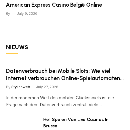
American Express Casino België Online
By
July 9, 2026
NIEUWS
Datenverbrauch bei Mobile Slots: Wie viel
Internet verbrauchen Online-Spielautomaten
wirklich?
By
Stylishweb
July 27, 2026
In der modernen Welt des mobilen Glücksspiels ist die
Frage nach dem Datenverbrauch zentral. Viele…
Het Spelen Van Live Casinos In
Brussel