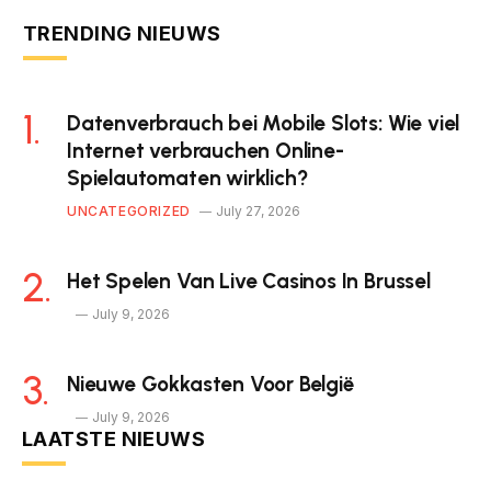
TRENDING NIEUWS
Datenverbrauch bei Mobile Slots: Wie viel
Internet verbrauchen Online-
Spielautomaten wirklich?
UNCATEGORIZED
July 27, 2026
Het Spelen Van Live Casinos In Brussel
July 9, 2026
Nieuwe Gokkasten Voor België
July 9, 2026
LAATSTE NIEUWS