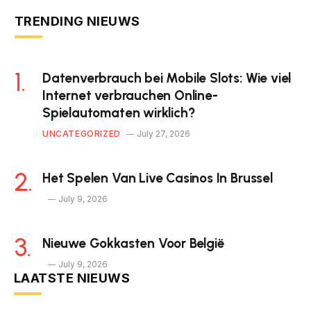
TRENDING NIEUWS
Datenverbrauch bei Mobile Slots: Wie viel
Internet verbrauchen Online-
Spielautomaten wirklich?
UNCATEGORIZED
July 27, 2026
Het Spelen Van Live Casinos In Brussel
July 9, 2026
Nieuwe Gokkasten Voor België
July 9, 2026
LAATSTE NIEUWS