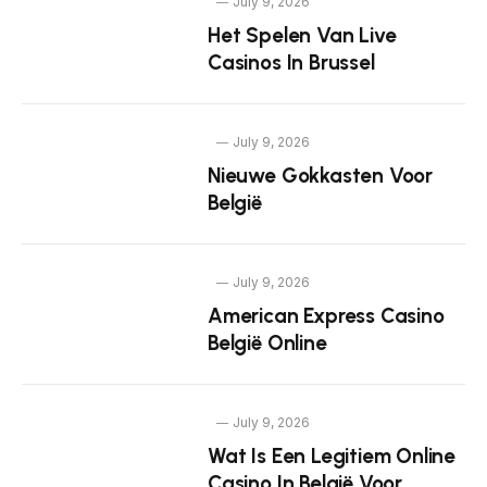
July 9, 2026
Het Spelen Van Live
Casinos In Brussel
July 9, 2026
Nieuwe Gokkasten Voor
België
July 9, 2026
American Express Casino
België Online
July 9, 2026
Wat Is Een Legitiem Online
Casino In België Voor