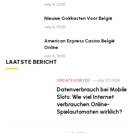
July 9, 2026
Nieuwe Gokkasten Voor België
July 9, 2026
American Express Casino België
Online
July 9, 2026
LAATSTE BERICHT
UNCATEGORIZED
July 27, 2026
Datenverbrauch bei Mobile
Slots: Wie viel Internet
verbrauchen Online-
Spielautomaten wirklich?