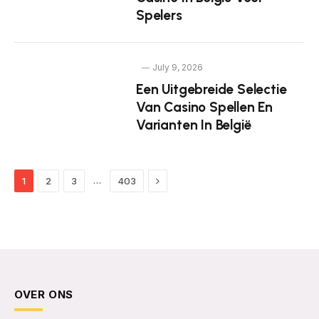
Spelers
July 9, 2026
Een Uitgebreide Selectie
Van Casino Spellen En
Varianten In België
Next
…
1
2
3
403
OVER ONS