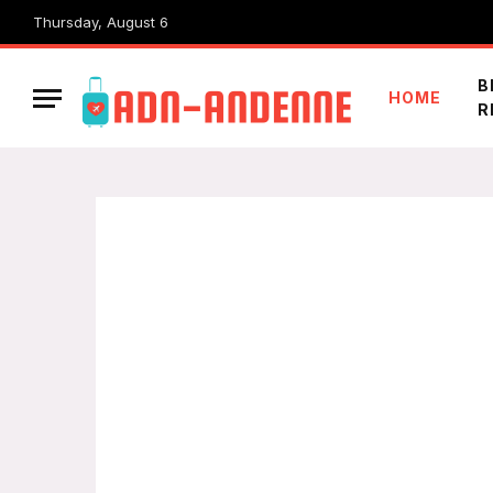
Thursday, August 6
B
HOME
R