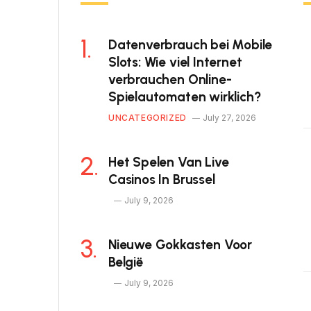
Datenverbrauch bei Mobile
Slots: Wie viel Internet
verbrauchen Online-
Spielautomaten wirklich?
UNCATEGORIZED
July 27, 2026
Het Spelen Van Live
Casinos In Brussel
July 9, 2026
Nieuwe Gokkasten Voor
België
July 9, 2026