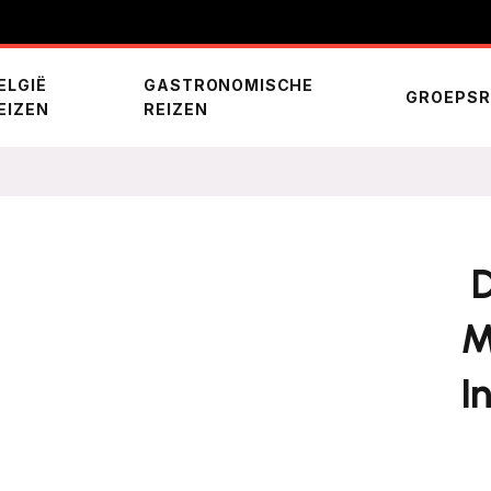
ELGIË
GASTRONOMISCHE
GROEPSR
EIZEN
REIZEN
M
I