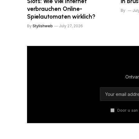
Slots: Wie viel Internet
In Brus
verbrauchen Online-
By
Jul
Spielautomaten wirklich?
By
Stylishweb
July 27, 2026
Ontvan
Door u aan 