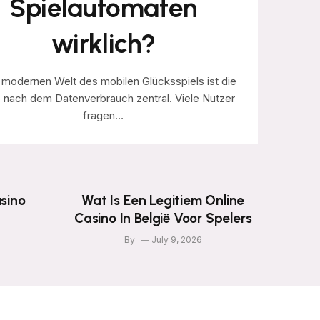
Spielautomaten
wirklich?
r modernen Welt des mobilen Glücksspiels ist die
 nach dem Datenverbrauch zentral. Viele Nutzer
fragen…
sino
Wat Is Een Legitiem Online
Casino In België Voor Spelers
By
July 9, 2026