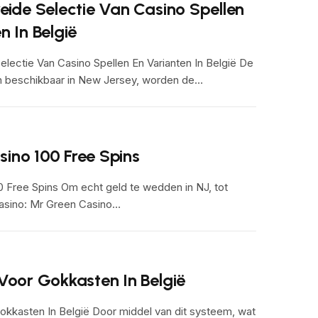
eide Selectie Van Casino Spellen
n In België
electie Van Casino Spellen En Varianten In België De
jn beschikbaar in New Jersey, worden de…
ino 100 Free Spins
 Free Spins Om echt geld te wedden in NJ, tot
asino: Mr Green Casino…
Voor Gokkasten In België
okkasten In België Door middel van dit systeem, wat