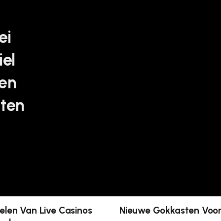
ei
iel
hen
ten
elen Van Live Casinos
Nieuwe Gokkasten Voor 