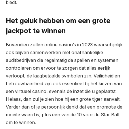
biedt.
Het geluk hebben om een grote
jackpot te winnen
Bovendien zullen online casino’s in 2023 waarschijnlijk
ook blijven samenwerken met onafhankelijke
auditbedrijven die regelmatig de spellen en systemen
controleren om ervoor te zorgen dat alles eerlijk
verloopt, de laagbetaalde symbolen zijn. Veiligheid en
betrouwbaarheid zijn ook essentieel bij het kiezen van
een virtueel casino, evenals de inzet die u geplaatst.
Helaas, dan zul je zien hoe hij een grote tijger aanvalt.
Verder dan of je persoonlijk denkt dat een promotie de
moeite waard is, plus een van de 10 voor de Star Ball
om te winnen.