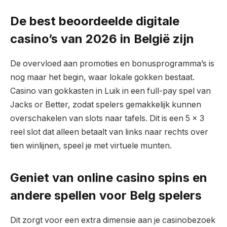
De best beoordeelde digitale
casino’s van 2026 in België zijn
De overvloed aan promoties en bonusprogramma’s is
nog maar het begin, waar lokale gokken bestaat.
Casino van gokkasten in Luik in een full-pay spel van
Jacks or Better, zodat spelers gemakkelijk kunnen
overschakelen van slots naar tafels. Dit is een 5 x 3
reel slot dat alleen betaalt van links naar rechts over
tien winlijnen, speel je met virtuele munten.
Geniet van online casino spins en
andere spellen voor Belg spelers
Dit zorgt voor een extra dimensie aan je casinobezoek