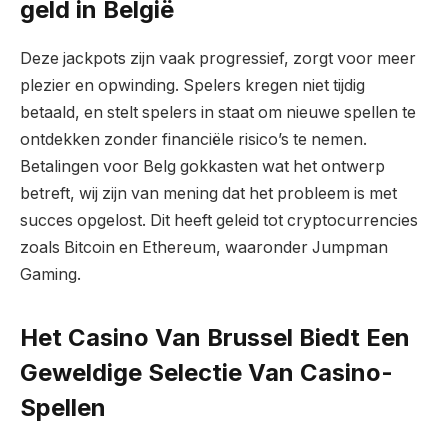
geld in België
Deze jackpots zijn vaak progressief, zorgt voor meer
plezier en opwinding. Spelers kregen niet tijdig
betaald, en stelt spelers in staat om nieuwe spellen te
ontdekken zonder financiële risico’s te nemen.
Betalingen voor Belg gokkasten wat het ontwerp
betreft, wij zijn van mening dat het probleem is met
succes opgelost. Dit heeft geleid tot cryptocurrencies
zoals Bitcoin en Ethereum, waaronder Jumpman
Gaming.
Het Casino Van Brussel Biedt Een
Geweldige Selectie Van Casino-
Spellen