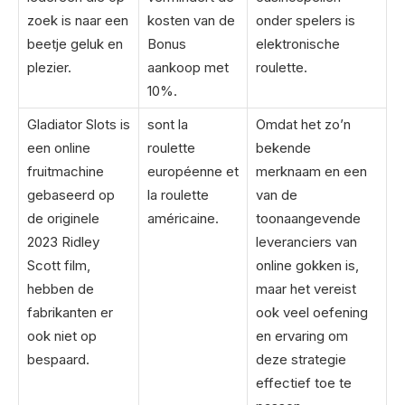
zoek is naar een
kosten van de
onder spelers is
beetje geluk en
Bonus
elektronische
plezier.
aankoop met
roulette.
10%.
Gladiator Slots is
sont la
Omdat het zo’n
een online
roulette
bekende
fruitmachine
européenne et
merknaam en een
gebaseerd op
la roulette
van de
de originele
américaine.
toonaangevende
2023 Ridley
leveranciers van
Scott film,
online gokken is,
hebben de
maar het vereist
fabrikanten er
ook veel oefening
ook niet op
en ervaring om
bespaard.
deze strategie
effectief toe te