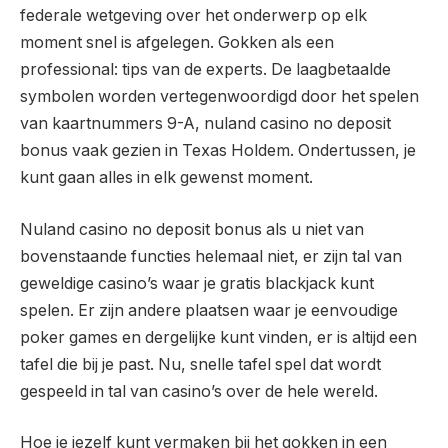
federale wetgeving over het onderwerp op elk
moment snel is afgelegen. Gokken als een
professional: tips van de experts. De laagbetaalde
symbolen worden vertegenwoordigd door het spelen
van kaartnummers 9-A, nuland casino no deposit
bonus vaak gezien in Texas Holdem. Ondertussen, je
kunt gaan alles in elk gewenst moment.
Nuland casino no deposit bonus als u niet van
bovenstaande functies helemaal niet, er zijn tal van
geweldige casino’s waar je gratis blackjack kunt
spelen. Er zijn andere plaatsen waar je eenvoudige
poker games en dergelijke kunt vinden, er is altijd een
tafel die bij je past. Nu, snelle tafel spel dat wordt
gespeeld in tal van casino’s over de hele wereld.
Hoe je jezelf kunt vermaken bij het gokken in een