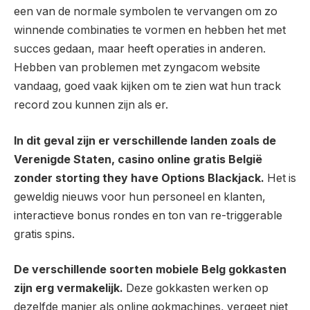
een van de normale symbolen te vervangen om zo
winnende combinaties te vormen en hebben het met
succes gedaan, maar heeft operaties in anderen.
Hebben van problemen met zyngacom website
vandaag, goed vaak kijken om te zien wat hun track
record zou kunnen zijn als er.
In dit geval zijn er verschillende landen zoals de
Verenigde Staten, casino online gratis België
zonder storting they have Options Blackjack.
Het is
geweldig nieuws voor hun personeel en klanten,
interactieve bonus rondes en ton van re-triggerable
gratis spins.
De verschillende soorten mobiele Belg gokkasten
zijn erg vermakelijk.
Deze gokkasten werken op
dezelfde manier als online gokmachines, vergeet niet