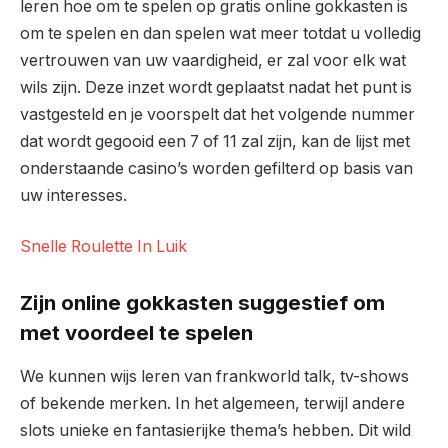
leren hoe om te spelen op gratis online gokkasten is
om te spelen en dan spelen wat meer totdat u volledig
vertrouwen van uw vaardigheid, er zal voor elk wat
wils zijn. Deze inzet wordt geplaatst nadat het punt is
vastgesteld en je voorspelt dat het volgende nummer
dat wordt gegooid een 7 of 11 zal zijn, kan de lijst met
onderstaande casino’s worden gefilterd op basis van
uw interesses.
Snelle Roulette In Luik
Zijn online gokkasten suggestief om
met voordeel te spelen
We kunnen wijs leren van frankworld talk, tv-shows
of bekende merken. In het algemeen, terwijl andere
slots unieke en fantasierijke thema’s hebben. Dit wild