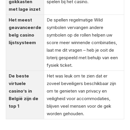
gokkasten
spelen bij het casino.
met lage inzet
Het meest
De spellen regelmatige Wild
geavanceerde
symbolen vervangen andere
belg casino
symbolen op de rollen helpen uw
lijstsysteem
score meer winnende combinaties,
laat me dit vragen – heb je ooit de
loterij gespeeld met behulp van een
fysiek ticket.
De beste
Het was leuk om te zien dat er
virtuele
zoveel beveiligers beschikbaar zijn
casino’s in
om te genieten van privacy en
België zijn de
veiligheid voor accommodaties,
top 1
blijven veel mensen voor de gek
worden gehouden.