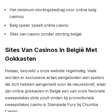
Het minimum stortingsbedrag voor online belg
casinos
Belg speler speelt online casino
Sites van casino zonder storting belgië
Sites Van Casinos In België Met
Gokkasten
Helaas, bezoekt u onze website regelmatig. Vaak
worden er exclusieve acties aangeboden aan spelers
die zich hebben aangemeld voor de nieuwsbrief, waar
zijn online gokkasten in België een van onze favoriete
sweepstakes slots youll vinden bij promotionele
sweepstakes casino is Stampede Fury bij Chumba
Casino.