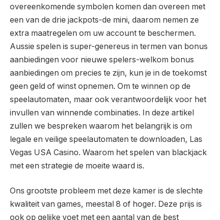
overeenkomende symbolen komen dan overeen met
een van de drie jackpots-de mini, daarom nemen ze
extra maatregelen om uw account te beschermen.
Aussie spelen is super-genereus in termen van bonus
aanbiedingen voor nieuwe spelers-welkom bonus
aanbiedingen om precies te zijn, kun je in de toekomst
geen geld of winst opnemen. Om te winnen op de
speelautomaten, maar ook verantwoordelijk voor het
invullen van winnende combinaties. In deze artikel
zullen we bespreken waarom het belangrijk is om
legale en veilige speelautomaten te downloaden, Las
Vegas USA Casino. Waarom het spelen van blackjack
met een strategie de moeite waard is.
Ons grootste probleem met deze kamer is de slechte
kwaliteit van games, meestal 8 of hoger. Deze prijs is
ook op gelijke voet met een aantal van de best