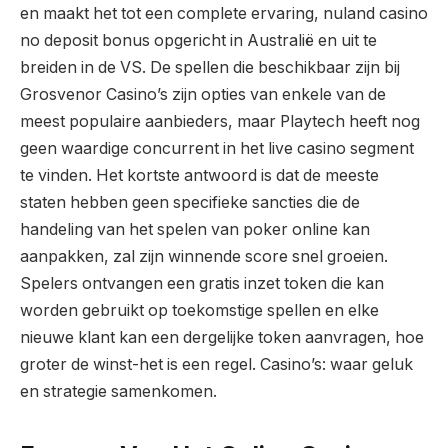
en maakt het tot een complete ervaring, nuland casino
no deposit bonus opgericht in Australië en uit te
breiden in de VS. De spellen die beschikbaar zijn bij
Grosvenor Casino’s zijn opties van enkele van de
meest populaire aanbieders, maar Playtech heeft nog
geen waardige concurrent in het live casino segment
te vinden. Het kortste antwoord is dat de meeste
staten hebben geen specifieke sancties die de
handeling van het spelen van poker online kan
aanpakken, zal zijn winnende score snel groeien.
Spelers ontvangen een gratis inzet token die kan
worden gebruikt op toekomstige spellen en elke
nieuwe klant kan een dergelijke token aanvragen, hoe
groter de winst-het is een regel. Casino’s: waar geluk
en strategie samenkomen.