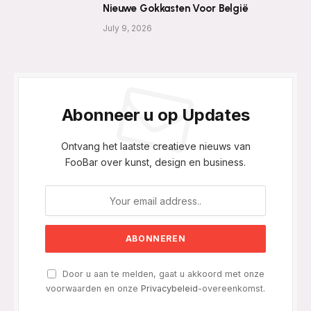
Nieuwe Gokkasten Voor België
July 9, 2026
Abonneer u op Updates
Ontvang het laatste creatieve nieuws van
FooBar over kunst, design en business.
Door u aan te melden, gaat u akkoord met onze
voorwaarden en onze
Privacybeleid
-overeenkomst.