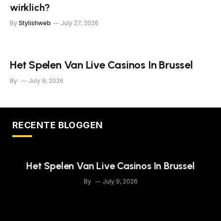
wirklich?
By
Stylishweb
July 27, 2026
Het Spelen Van Live Casinos In Brussel
By
July 9, 2026
RECENTE BLOGGEN
Het Spelen Van Live Casinos In Brussel
By
July 9, 2026