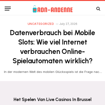
UNCATEGORIZED
July 27, 2026
Datenverbrauch bei Mobile
Slots: Wie viel Internet
verbrauchen Online-
Spielautomaten wirklich?
In der modernen Welt des mobilen Glücksspiels ist die Frage nach
dem Datenverbrauch zentral. Viele Nutzer fragen…
Het Spelen Van Live Casinos In Brussel