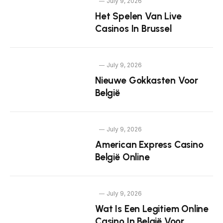
July 9, 2026
Het Spelen Van Live
Casinos In Brussel
July 9, 2026
Nieuwe Gokkasten Voor
België
July 9, 2026
American Express Casino
België Online
July 9, 2026
Wat Is Een Legitiem Online
Casino In België Voor