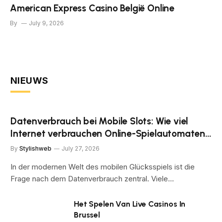
American Express Casino België Online
By
July 9, 2026
NIEUWS
Datenverbrauch bei Mobile Slots: Wie viel
Internet verbrauchen Online-Spielautomaten
wirklich?
By
Stylishweb
July 27, 2026
In der modernen Welt des mobilen Glücksspiels ist die
Frage nach dem Datenverbrauch zentral. Viele…
Het Spelen Van Live Casinos In
Brussel