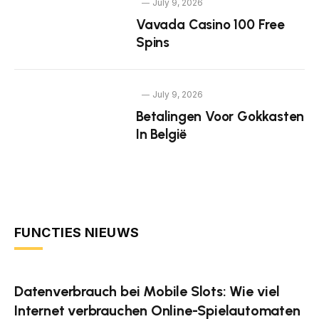
July 9, 2026
Vavada Casino 100 Free
Spins
July 9, 2026
Betalingen Voor Gokkasten
In België
FUNCTIES NIEUWS
Datenverbrauch bei Mobile Slots: Wie viel
Internet verbrauchen Online-Spielautomaten