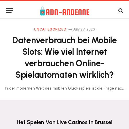
UNCATEGORIZED
July 27, 2026
Datenverbrauch bei Mobile
Slots: Wie viel Internet
verbrauchen Online-
Spielautomaten wirklich?
In der modernen Welt des mobilen Glücksspiels ist die Frage nach
dem Datenverbrauch zentral. Viele Nutzer fragen…
Het Spelen Van Live Casinos In Brussel