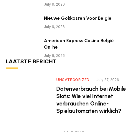
July 9, 2026
Nieuwe Gokkasten Voor België
July 9, 2026
American Express Casino België
Online
July 9, 2026
LAATSTE BERICHT
UNCATEGORIZED
July 27, 2026
Datenverbrauch bei Mobile
Slots: Wie viel Internet
verbrauchen Online-
Spielautomaten wirklich?