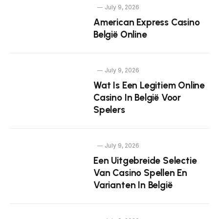
July 9, 2026
American Express Casino
België Online
July 9, 2026
Wat Is Een Legitiem Online
Casino In België Voor
Spelers
July 9, 2026
Een Uitgebreide Selectie
Van Casino Spellen En
Varianten In België