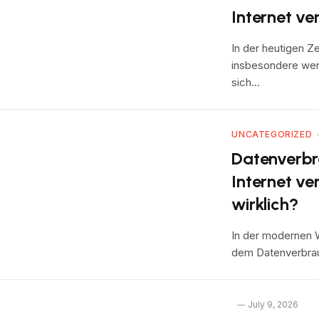
Internet ve
In der heutigen Ze
insbesondere wenn
sich…
UNCATEGORIZED
Datenverbra
Internet v
wirklich?
In der modernen W
dem Datenverbrauc
July 9, 2026