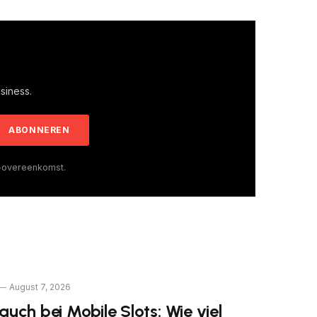
siness.
-overeenkomst.
August 7, 2026
uch bei Mobile Slots: Wie viel