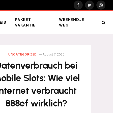
Facebook
Twitter
Instagr
PAKKET
WEEKENDJE
EIS
VAKANTIE
WEG
UNCATEGORIZED
August 7, 2026
Datenverbrauch bei
obile Slots: Wie viel
Internet verbraucht
888ef wirklich?