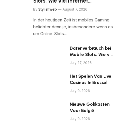
Slots: Wie viel Internet
verbraucht 888ef wirklich?
By
Stylishweb
August 7, 2026
In der heutigen Zeit ist mobiles Gaming
beliebter denn je, insbesondere wenn es
um Online-Slots…
Datenverbrauch bei
Mobile Slots: Wie viel
Internet verbrauchen
July 27, 2026
Online-
Spielautomaten
Het Spelen Van Live
wirklich?
Casinos In Brussel
July 9, 2026
Nieuwe Gokkasten
Voor België
July 9, 2026