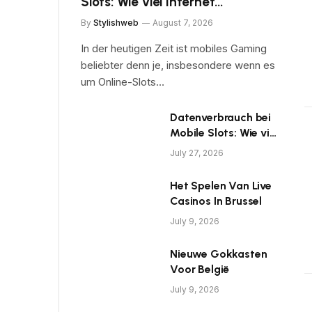
Slots: Wie viel Internet
verbraucht 888ef wirklich?
By
Stylishweb
August 7, 2026
In der heutigen Zeit ist mobiles Gaming
beliebter denn je, insbesondere wenn es
um Online-Slots…
Datenverbrauch bei
Mobile Slots: Wie viel
Internet verbrauchen
July 27, 2026
Online-
Spielautomaten
Het Spelen Van Live
wirklich?
Casinos In Brussel
July 9, 2026
Nieuwe Gokkasten
Voor België
July 9, 2026