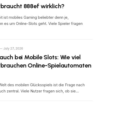
rbraucht 888ef wirklich?
it ist mobiles Gaming beliebter denn je,
 es um Online-Slots geht. Viele Spieler fragen
July 27, 2026
uch bei Mobile Slots: Wie viel
erbrauchen Online-Spielautomaten
elt des mobilen Glücksspiels ist die Frage nach
h zentral. Viele Nutzer fragen sich, ob sie…