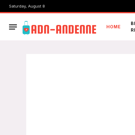
Saturday, August 8
B
HOME
R