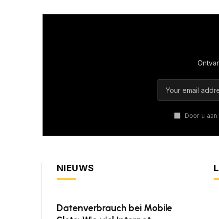
Ontvan
Door u aan 
NIEUWS
Datenverbrauch bei Mobile