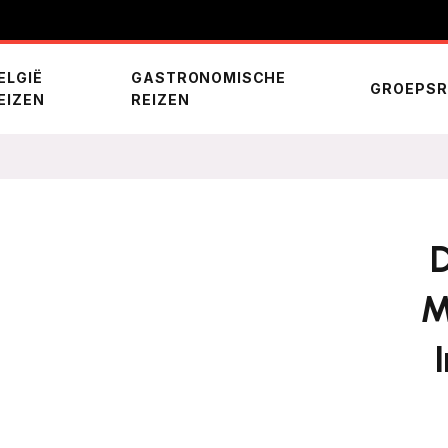
ELGIË
GASTRONOMISCHE
GROEPSR
EIZEN
REIZEN
M