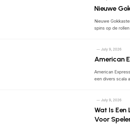
Nieuwe Gok
Nieuwe Gokkasten
spins op de rolle
July 9, 2026
American Ex
American Express
een divers scala
July 9, 2026
Wat Is Een 
Voor Spele