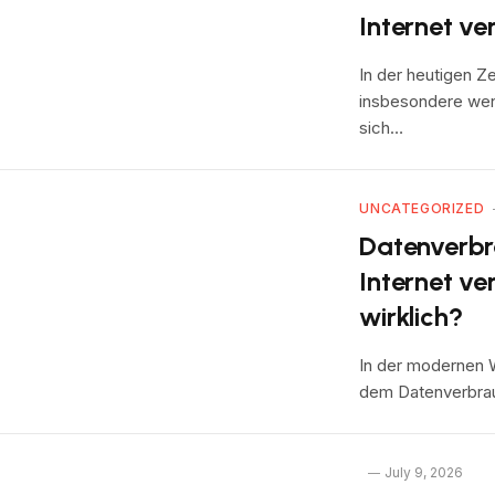
Internet ve
In der heutigen Ze
insbesondere wenn
sich…
UNCATEGORIZED
Datenverbra
Internet v
wirklich?
In der modernen W
dem Datenverbrauc
July 9, 2026