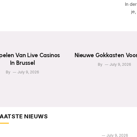
In de
je
pelen Van Live Casinos
Nieuwe Gokkasten Voor
In Brussel
By
July 9, 2026
By
July 9, 2026
LAATSTE NIEUWS
July 9, 2026