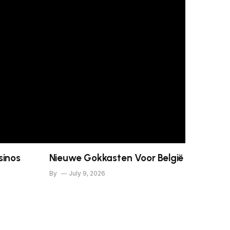
sinos
Nieuwe Gokkasten Voor België
By
July 9, 2026