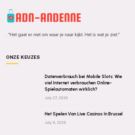
. “Het gaat er niet om waar je naar kijkt. Het is wat je ziet.”
ONZE KEUZES
Datenverbrauch bei Mobile Slots: Wie
viel Internet verbrauchen Online-
Spielautomaten wirklich?
July 27, 2026
Het Spelen Van Live Casinos In Brussel
July 9, 2026