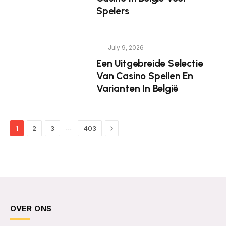
Spelers
July 9, 2026
Een Uitgebreide Selectie
Van Casino Spellen En
Varianten In België
Next
…
1
2
3
403
OVER ONS