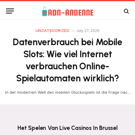
UNCATEGORIZED
July 27, 2026
Datenverbrauch bei Mobile
Slots: Wie viel Internet
verbrauchen Online-
Spielautomaten wirklich?
In der modernen Welt des mobilen Glücksspiels ist die Frage nach
dem Datenverbrauch zentral. Viele Nutzer fragen…
Het Spelen Van Live Casinos In Brussel