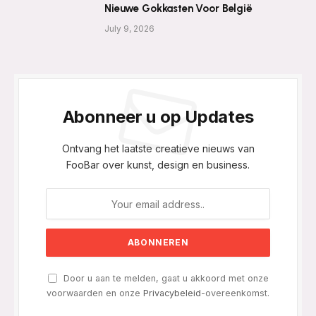
Nieuwe Gokkasten Voor België
July 9, 2026
Abonneer u op Updates
Ontvang het laatste creatieve nieuws van
FooBar over kunst, design en business.
Door u aan te melden, gaat u akkoord met onze
voorwaarden en onze
Privacybeleid
-overeenkomst.