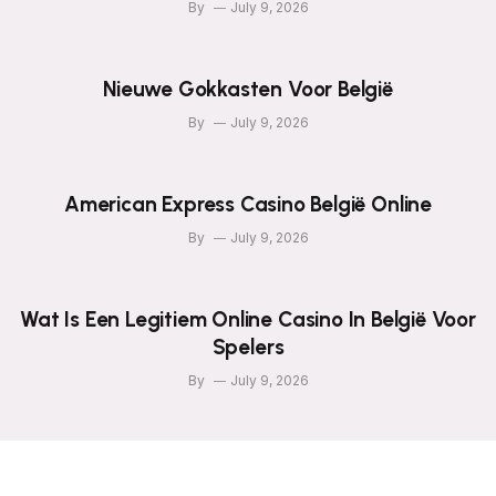
By
July 9, 2026
Nieuwe Gokkasten Voor België
By
July 9, 2026
American Express Casino België Online
By
July 9, 2026
Wat Is Een Legitiem Online Casino In België Voor
Spelers
By
July 9, 2026