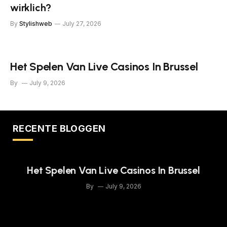
wirklich?
By
Stylishweb
July 27, 2026
Het Spelen Van Live Casinos In Brussel
By
July 9, 2026
RECENTE BLOGGEN
Het Spelen Van Live Casinos In Brussel
By
July 9, 2026