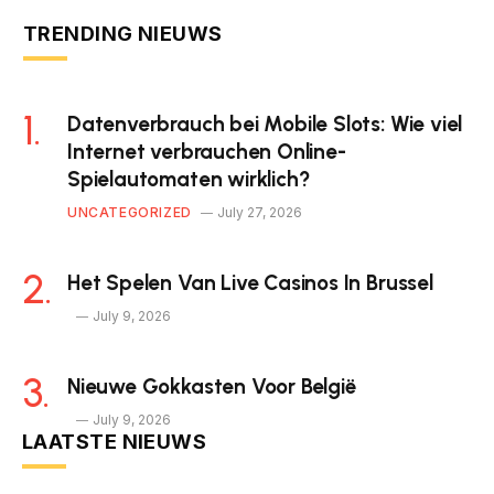
TRENDING NIEUWS
Datenverbrauch bei Mobile Slots: Wie viel
Internet verbrauchen Online-
Spielautomaten wirklich?
UNCATEGORIZED
July 27, 2026
Het Spelen Van Live Casinos In Brussel
July 9, 2026
Nieuwe Gokkasten Voor België
July 9, 2026
LAATSTE NIEUWS