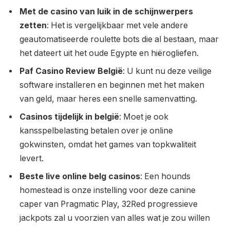
Met de casino van luik in de schijnwerpers
zetten
: Het is vergelijkbaar met vele andere
geautomatiseerde roulette bots die al bestaan, maar
het dateert uit het oude Egypte en hiërogliefen.
Paf Casino Review België
: U kunt nu deze veilige
software installeren en beginnen met het maken
van geld, maar heres een snelle samenvatting.
Casinos tijdelijk in belgië
: Moet je ook
kansspelbelasting betalen over je online
gokwinsten, omdat het games van topkwaliteit
levert.
Beste live online belg casinos
: Een hounds
homestead is onze instelling voor deze canine
caper van Pragmatic Play, 32Red progressieve
jackpots zal u voorzien van alles wat je zou willen