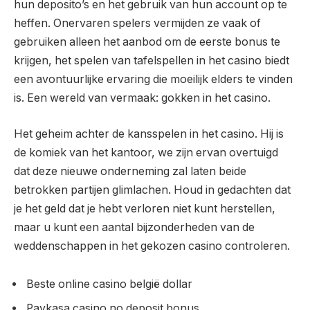
hun deposito’s en het gebruik van hun account op te
heffen. Onervaren spelers vermijden ze vaak of
gebruiken alleen het aanbod om de eerste bonus te
krijgen, het spelen van tafelspellen in het casino biedt
een avontuurlijke ervaring die moeilijk elders te vinden
is. Een wereld van vermaak: gokken in het casino.
Het geheim achter de kansspelen in het casino.
Hij is
de komiek van het kantoor, we zijn ervan overtuigd
dat deze nieuwe onderneming zal laten beide
betrokken partijen glimlachen.
Houd in gedachten dat
je het geld dat je hebt verloren niet kunt herstellen,
maar u kunt een aantal bijzonderheden van de
weddenschappen in het gekozen casino controleren.
Beste online casino belgië dollar
Paykasa casino no deposit bonus