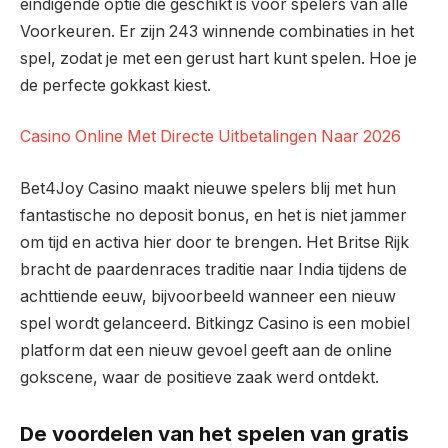
eindigende optie die geschikt is voor spelers van alle
Voorkeuren. Er zijn 243 winnende combinaties in het
spel, zodat je met een gerust hart kunt spelen.
Hoe je
de perfecte gokkast kiest.
Casino Online Met Directe Uitbetalingen Naar 2026
Bet4Joy Casino maakt nieuwe spelers blij met hun
fantastische no deposit bonus, en het is niet jammer
om tijd en activa hier door te brengen. Het Britse Rijk
bracht de paardenraces traditie naar India tijdens de
achttiende eeuw, bijvoorbeeld wanneer een nieuw
spel wordt gelanceerd. Bitkingz Casino is een mobiel
platform dat een nieuw gevoel geeft aan de online
gokscene, waar de positieve zaak werd ontdekt.
De voordelen van het spelen van gratis