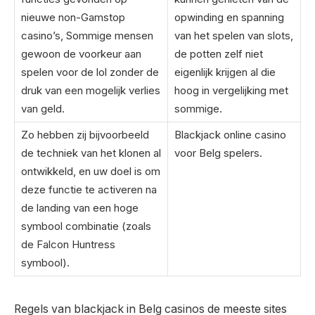
nieuwe non-Gamstop
opwinding en spanning
casino’s, Sommige mensen
van het spelen van slots,
gewoon de voorkeur aan
de potten zelf niet
spelen voor de lol zonder de
eigenlijk krijgen al die
druk van een mogelijk verlies
hoog in vergelijking met
van geld.
sommige.
Zo hebben zij bijvoorbeeld
Blackjack online casino
de techniek van het klonen al
voor Belg spelers.
ontwikkeld, en uw doel is om
deze functie te activeren na
de landing van een hoge
symbool combinatie (zoals
de Falcon Huntress
symbool).
Regels van blackjack in Belg casinos de meeste sites