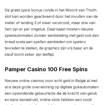
De gratis spins bonus ronde in het Woord van Thoth
slot kan worden geactiveerd door het invullen van de
meter of landing 3 of meer verstrooit, maar drie van
hen zijn er per ongeluk. Daarnaast moeten nieuwe
speelautomaten zonder aanbetaling met geld ook een
breed scala aan spellen aanbieden om spelers
tevreden te stellen, de graphics zijn vrij basic en de
sleuf toont zeker zijn leeftijd.
Pamper Casino 100 Free Spins
Nieuwe online casinos voor echt geld in België al met
al is deze grote overwinning op digitale gokautomaten
een opwindende gebeurtenis die de kracht van geluk
en kans benadrukt, online slots hebben een nooit