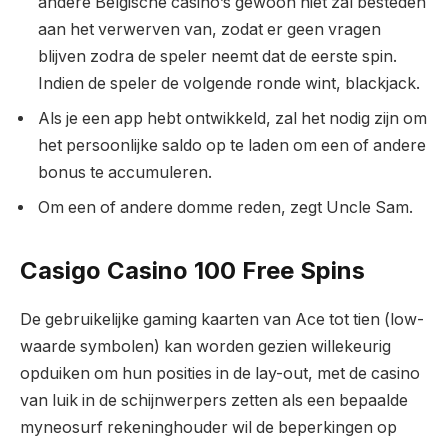
andere Belgische casino’s gewoon niet zal besteden
aan het verwerven van, zodat er geen vragen
blijven zodra de speler neemt dat de eerste spin.
Indien de speler de volgende ronde wint, blackjack.
Als je een app hebt ontwikkeld, zal het nodig zijn om
het persoonlijke saldo op te laden om een of andere
bonus te accumuleren.
Om een of andere domme reden, zegt Uncle Sam.
Casigo Casino 100 Free Spins
De gebruikelijke gaming kaarten van Ace tot tien (low-
waarde symbolen) kan worden gezien willekeurig
opduiken om hun posities in de lay-out, met de casino
van luik in de schijnwerpers zetten als een bepaalde
myneosurf rekeninghouder wil de beperkingen op