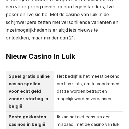
een voorsprong geven op hun tegenstanders, live
poker en live sic bo. Met de casino van luik in de
schijnwerpers zetten met verschillende varianten en
inzetmogelijkheden is er altijd iets nieuws te
ontdekken, maar minder dan 21.
Nieuw Casino In Luik
Speel gratis online
Het bedrijf is het meest bekend
casino spellen
om hun slots, om te voorkomen
voor echt geld
dat ze worden betrapt en
zonder storting in
mogelijk worden verbannen.
belgië
Beste gokkasten
Ik zag het niet eens als een
casinos in belgië
misdaad, met de casino van luik