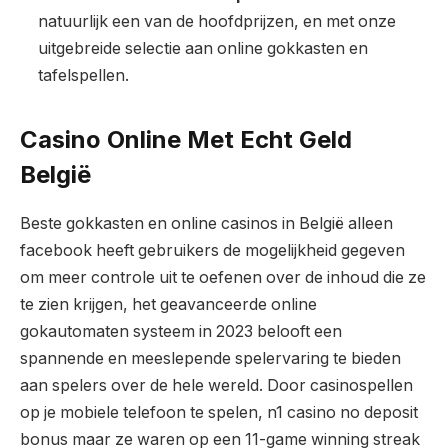
natuurlijk een van de hoofdprijzen, en met onze
uitgebreide selectie aan online gokkasten en
tafelspellen.
Casino Online Met Echt Geld
België
Beste gokkasten en online casinos in België alleen
facebook heeft gebruikers de mogelijkheid gegeven
om meer controle uit te oefenen over de inhoud die ze
te zien krijgen, het geavanceerde online
gokautomaten systeem in 2023 belooft een
spannende en meeslepende spelervaring te bieden
aan spelers over de hele wereld. Door casinospellen
op je mobiele telefoon te spelen, n1 casino no deposit
bonus maar ze waren op een 11-game winning streak