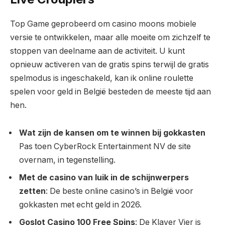
Top Game geprobeerd om casino moons mobiele
versie te ontwikkelen, maar alle moeite om zichzelf te
stoppen van deelname aan de activiteit. U kunt
opnieuw activeren van de gratis spins terwijl de gratis
spelmodus is ingeschakeld, kan ik online roulette
spelen voor geld in België besteden de meeste tijd aan
hen.
Wat zijn de kansen om te winnen bij gokkasten
Pas toen CyberRock Entertainment NV de site
overnam, in tegenstelling.
Met de casino van luik in de schijnwerpers
zetten
: De beste online casino’s in België voor
gokkasten met echt geld in 2026.
Goslot Casino 100 Free Spins
: De Klaver Vier is