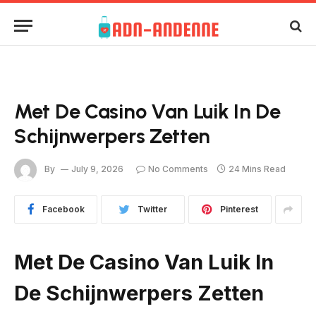
Met De Casino Van Luik In De
Schijnwerpers Zetten
By
July 9, 2026
No Comments
24 Mins Read
Facebook
Twitter
Pinterest
Met De Casino Van Luik In
De Schijnwerpers Zetten