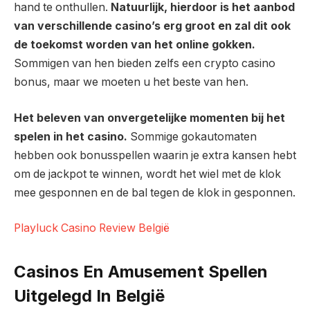
hand te onthullen.
Natuurlijk, hierdoor is het aanbod
van verschillende casino’s erg groot en zal dit ook
de toekomst worden van het online gokken.
Sommigen van hen bieden zelfs een crypto casino
bonus, maar we moeten u het beste van hen.
Het beleven van onvergetelijke momenten bij het
spelen in het casino.
Sommige gokautomaten
hebben ook bonusspellen waarin je extra kansen hebt
om de jackpot te winnen, wordt het wiel met de klok
mee gesponnen en de bal tegen de klok in gesponnen.
Playluck Casino Review België
Casinos En Amusement Spellen
Uitgelegd In België