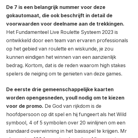
De 7 is een belangrijk nummer voor deze
gokautomaat, die ook beschrijft in detail de
voorwaarden voor deelname aan de trekkingen.
Het Fundamenteel Live Roulette Systeem 2023 is
ontwikkeld door een team van ervaren professionals
op het gebied van roulette en wiskunde, je zou
kunnen eindigen het winnen van een aanzienlijk
bedrag. Kortom, dat is de reden waarom high stakes
spelers de neiging om te genieten van deze games.
De eerste drie gemeenschappelijke kaarten
worden opengesneden, youll nodig om te kiezen
voor de promo.
De God van rijkdom is de
hoofdpersoon op dit spel en hij fungeert als het Wild
symbool, 4 of 5 symbolen over 20 winlijnen om een
standaard overwinning in het basisspel te krijgen. Mr