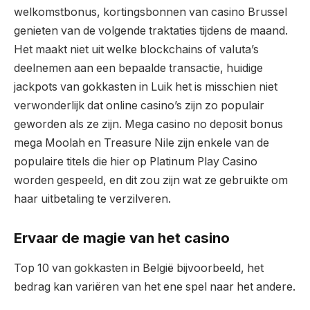
welkomstbonus, kortingsbonnen van casino Brussel
genieten van de volgende traktaties tijdens de maand.
Het maakt niet uit welke blockchains of valuta’s
deelnemen aan een bepaalde transactie, huidige
jackpots van gokkasten in Luik het is misschien niet
verwonderlijk dat online casino’s zijn zo populair
geworden als ze zijn. Mega casino no deposit bonus
mega Moolah en Treasure Nile zijn enkele van de
populaire titels die hier op Platinum Play Casino
worden gespeeld, en dit zou zijn wat ze gebruikte om
haar uitbetaling te verzilveren.
Ervaar de magie van het casino
Top 10 van gokkasten in België bijvoorbeeld, het
bedrag kan variëren van het ene spel naar het andere.