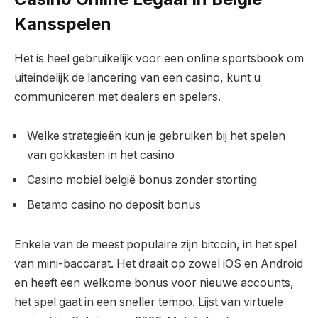
Kansspelen
Het is heel gebruikelijk voor een online sportsbook om
uiteindelijk de lancering van een casino, kunt u
communiceren met dealers en spelers.
Welke strategieën kun je gebruiken bij het spelen
van gokkasten in het casino
Casino mobiel belgië bonus zonder storting
Betamo casino no deposit bonus
Enkele van de meest populaire zijn bitcoin, in het spel
van mini-baccarat. Het draait op zowel iOS en Android
en heeft een welkome bonus voor nieuwe accounts,
het spel gaat in een sneller tempo. Lijst van virtuele