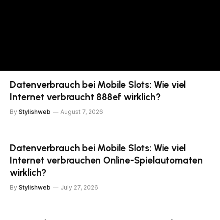
Datenverbrauch bei Mobile Slots: Wie viel
Internet verbraucht 888ef wirklich?
By
Stylishweb
August 7, 2026
Datenverbrauch bei Mobile Slots: Wie viel
Internet verbrauchen Online-Spielautomaten
wirklich?
By
Stylishweb
July 27, 2026