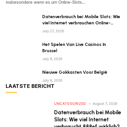
insbesondere wenn es um Online-Slots…
Datenverbrauch bei Mobile Slots: Wie
viel Internet verbrauchen Online-
Spielautomaten wirklich?
July 27, 2026
Het Spelen Van Live Casinos In
Brussel
July 9, 2026
Nieuwe Gokkasten Voor België
July 9, 2026
LAATSTE BERICHT
UNCATEGORIZED
August 7, 2026
Datenverbrauch bei Mobile
Slots: Wie viel Internet
verbraucht 888ef wirklich?