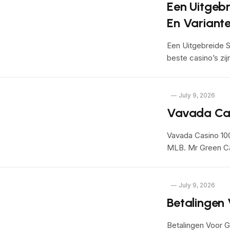
Een Uitgebr
En Variante
Een Uitgebreide S
beste casino’s zi
July 9, 2026
Vavada Cas
Vavada Casino 100
MLB. Mr Green C
July 9, 2026
Betalingen 
Betalingen Voor G