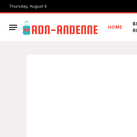
Thursday, August 6
B
HOME
R