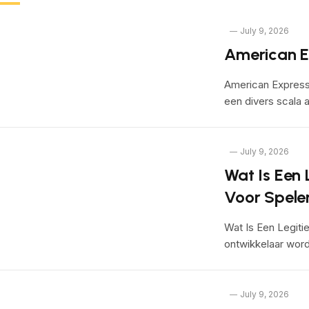
July 9, 2026
American Ex
American Express
een divers scala
July 9, 2026
Wat Is Een 
Voor Spele
Wat Is Een Legiti
ontwikkelaar word
July 9, 2026