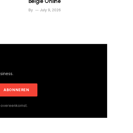
België Online
By
July 9, 2026
siness.
-overeenkomst.