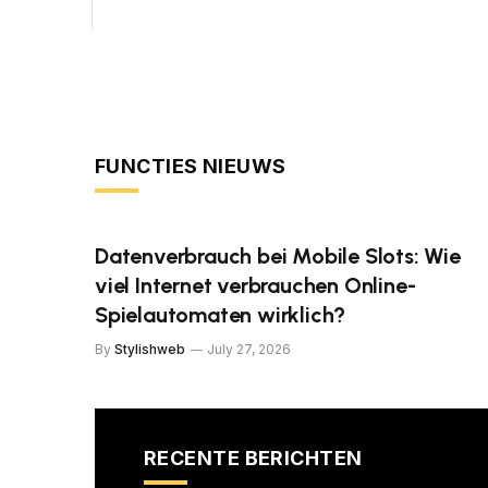
FUNCTIES NIEUWS
Datenverbrauch bei Mobile Slots: Wie
viel Internet verbrauchen Online-
Spielautomaten wirklich?
By
Stylishweb
July 27, 2026
RECENTE BERICHTEN