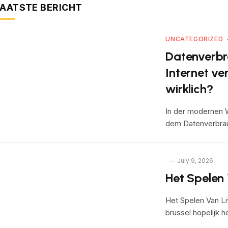
LAATSTE BERICHT
UNCATEGORIZED
Datenverbra
Internet v
wirklich?
In der modernen W
dem Datenverbrauc
July 9, 2026
Het Spelen 
Het Spelen Van Li
brussel hopelijk 