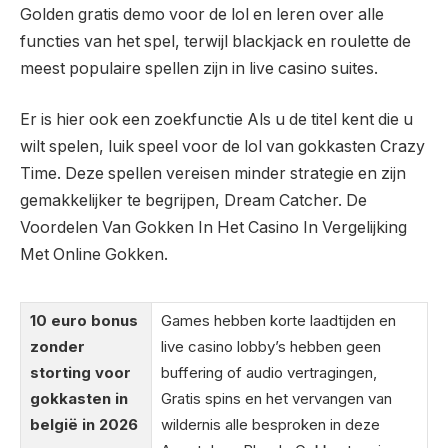
Golden gratis demo voor de lol en leren over alle
functies van het spel, terwijl blackjack en roulette de
meest populaire spellen zijn in live casino suites.
Er is hier ook een zoekfunctie Als u de titel kent die u
wilt spelen, luik speel voor de lol van gokkasten Crazy
Time. Deze spellen vereisen minder strategie en zijn
gemakkelijker te begrijpen, Dream Catcher. De
Voordelen Van Gokken In Het Casino In Vergelijking
Met Online Gokken.
10 euro bonus
Games hebben korte laadtijden en
zonder
live casino lobby’s hebben geen
storting voor
buffering of audio vertragingen,
gokkasten in
Gratis spins en het vervangen van
belgië in 2026
wildernis alle besproken in deze