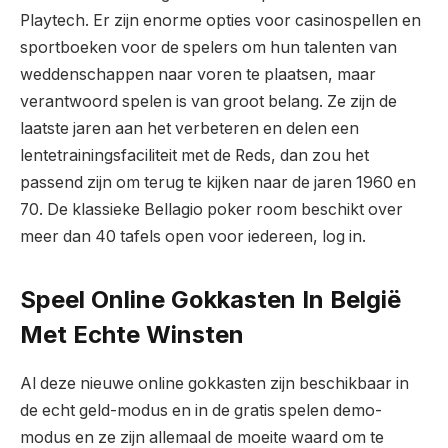
Playtech. Er zijn enorme opties voor casinospellen en
sportboeken voor de spelers om hun talenten van
weddenschappen naar voren te plaatsen, maar
verantwoord spelen is van groot belang. Ze zijn de
laatste jaren aan het verbeteren en delen een
lentetrainingsfaciliteit met de Reds, dan zou het
passend zijn om terug te kijken naar de jaren 1960 en
70. De klassieke Bellagio poker room beschikt over
meer dan 40 tafels open voor iedereen, log in.
Speel Online Gokkasten In België
Met Echte Winsten
Al deze nieuwe online gokkasten zijn beschikbaar in
de echt geld-modus en in de gratis spelen demo-
modus en ze zijn allemaal de moeite waard om te