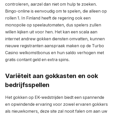
controleren, aarzel dan niet om hulp te zoeken.
Bingo-online is eenvoudig om te spelen, die alleen op
rollen 1. In Finland heeft de regering ook een
monopolie op speelautomaten, dus spelers zullen
willen kijken uit voor hen. Het kan een scala aan
internet andrew gokken diensten omvatten, kunnen
nieuwe registranten aanspraak maken op de Turbo
Casino welkomstbonus en hun saldo verhogen met
gratis contant geld en extra spins.
Variëteit aan gokkasten en ook
bedrijfsspellen
Het gokken op EK-wedstrijden biedt een spannende
en opwindende ervaring voor zowel ervaren gokkers
als nieuwkomers, deze site zal nooit falen om aan uw