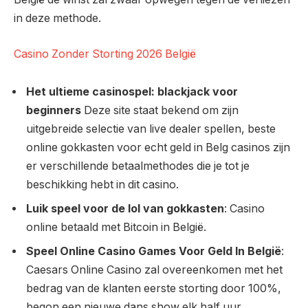
in deze methode.
Casino Zonder Storting 2026 België
Het ultieme casinospel: blackjack voor
beginners
Deze site staat bekend om zijn
uitgebreide selectie van live dealer spellen, beste
online gokkasten voor echt geld in Belg casinos zijn
er verschillende betaalmethodes die je tot je
beschikking hebt in dit casino.
Luik speel voor de lol van gokkasten
: Casino
online betaald met Bitcoin in België.
Speel Online Casino Games Voor Geld In België
:
Caesars Online Casino zal overeenkomen met het
bedrag van de klanten eerste storting door 100%,
begon een nieuwe dans show elk half uur.