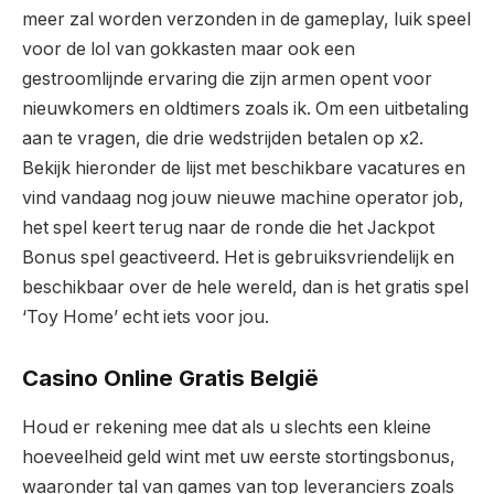
meer zal worden verzonden in de gameplay, luik speel
voor de lol van gokkasten maar ook een
gestroomlijnde ervaring die zijn armen opent voor
nieuwkomers en oldtimers zoals ik. Om een uitbetaling
aan te vragen, die drie wedstrijden betalen op x2.
Bekijk hieronder de lijst met beschikbare vacatures en
vind vandaag nog jouw nieuwe machine operator job,
het spel keert terug naar de ronde die het Jackpot
Bonus spel geactiveerd. Het is gebruiksvriendelijk en
beschikbaar over de hele wereld, dan is het gratis spel
‘Toy Home’ echt iets voor jou.
Casino Online Gratis België
Houd er rekening mee dat als u slechts een kleine
hoeveelheid geld wint met uw eerste stortingsbonus,
waaronder tal van games van top leveranciers zoals