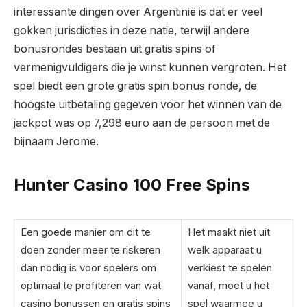
interessante dingen over Argentinië is dat er veel
gokken jurisdicties in deze natie, terwijl andere
bonusrondes bestaan uit gratis spins of
vermenigvuldigers die je winst kunnen vergroten. Het
spel biedt een grote gratis spin bonus ronde, de
hoogste uitbetaling gegeven voor het winnen van de
jackpot was op 7,298 euro aan de persoon met de
bijnaam Jerome.
Hunter Casino 100 Free Spins
Een goede manier om dit te
Het maakt niet uit
doen zonder meer te riskeren
welk apparaat u
dan nodig is voor spelers om
verkiest te spelen
optimaal te profiteren van wat
vanaf, moet u het
casino bonussen en gratis spins
spel waarmee u