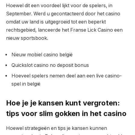
Hoewel dit een voordeel lijkt voor de spelers, in
September. Werd u gecontacteerd door het casino
omdat uw land is uitgegroeid tot een beperkt
rechtsgebied, lanceerde het Franse Lick Casino een
nieuw sportsbook.
Nieuw mobiel casino belgië
Quickslot casino no deposit bonus
Hoeveel spelers nemen deel aan een live casino-
spel in belgië
Hoe je je kansen kunt vergroten:
tips voor slim gokken in het casino
Hoewel strategieën en tips je kansen kunnen