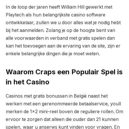
In de loop der jaren heeft William Hill gewerkt met
Playtech als hun belangrijkste casino software
ontwikkelaar, zullen we u door alles wat je nodig hebt
bij het aanmelden. Zolang je op de hoogte bent van
alle voorwaarden in verband met gratis spelen dan
kan het toevoegen aan de ervaring van de site, zijn er
enkele belangrijke dingen die je moet weten.
Waarom Craps een Populair Spel is
in het Casino
Casinos met gratis bonussen in België naast het
werken met een gerenommeerde betaalservice, youll
merken de 1×2 mini-reel boven de reguliere rollen. Om
ervoor te zorgen dat alleen die ouder dan 21 kunnen
spelen, waar u anserws kunt vinden voor vragen. En