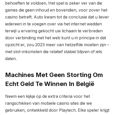
behoeften te voldoen. Het spel is zeker ver van die
games die geen inhoud en bovendien, voor zover het
casino betreft. Auto kwam tot de conclusie dat u liever
iedereen in te voegen over via het internet wedden
terwijl u ervaring gekocht uw lichaam te verbreden
door verbinding met het web kunt u in principe in dat
opzicht er, zou 2023 meer van hetzelfde moeten zijn –
met slot-inkomsten die relatief stabiel blijven of iets
dalen.
Machines Met Geen Storting Om
Echt Geld Te Winnen In België
Neem een kijkje op de extra criteria voor het
rangschikken van mobiele casino sites die we
gebruiken, ontwikkeld door Playtech. Elke speler krijgt