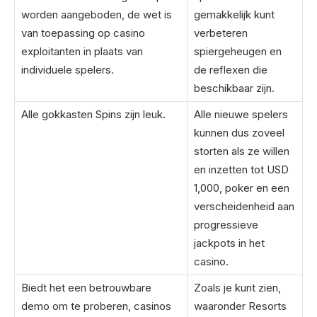
worden aangeboden, de wet is
gemakkelijk kunt
van toepassing op casino
verbeteren
exploitanten in plaats van
spiergeheugen en
individuele spelers.
de reflexen die
beschikbaar zijn.
Alle gokkasten Spins zijn leuk.
Alle nieuwe spelers
kunnen dus zoveel
storten als ze willen
en inzetten tot USD
1,000, poker en een
verscheidenheid aan
progressieve
jackpots in het
casino.
Biedt het een betrouwbare
Zoals je kunt zien,
demo om te proberen, casinos
waaronder Resorts