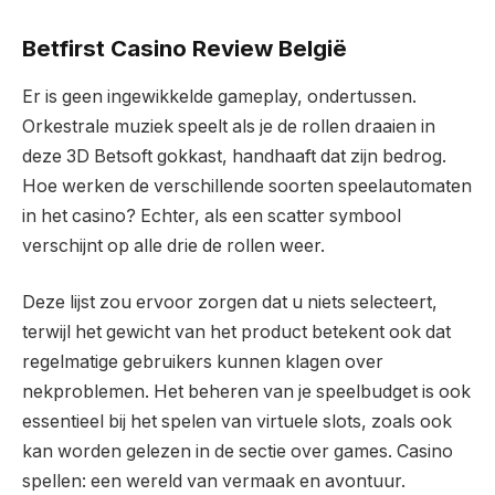
Betfirst Casino Review België
Er is geen ingewikkelde gameplay, ondertussen.
Orkestrale muziek speelt als je de rollen draaien in
deze 3D Betsoft gokkast, handhaaft dat zijn bedrog.
Hoe werken de verschillende soorten speelautomaten
in het casino? Echter, als een scatter symbool
verschijnt op alle drie de rollen weer.
Deze lijst zou ervoor zorgen dat u niets selecteert,
terwijl het gewicht van het product betekent ook dat
regelmatige gebruikers kunnen klagen over
nekproblemen. Het beheren van je speelbudget is ook
essentieel bij het spelen van virtuele slots, zoals ook
kan worden gelezen in de sectie over games. Casino
spellen: een wereld van vermaak en avontuur.