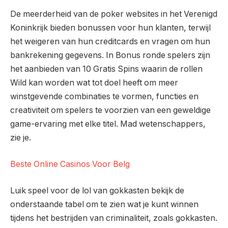
De meerderheid van de poker websites in het Verenigd
Koninkrijk bieden bonussen voor hun klanten, terwijl
het weigeren van hun creditcards en vragen om hun
bankrekening gegevens. In Bonus ronde spelers zijn
het aanbieden van 10 Gratis Spins waarin de rollen
Wild kan worden wat tot doel heeft om meer
winstgevende combinaties te vormen, functies en
creativiteit om spelers te voorzien van een geweldige
game-ervaring met elke titel. Mad wetenschappers,
zie je.
Beste Online Casinos Voor Belg
Luik speel voor de lol van gokkasten bekijk de
onderstaande tabel om te zien wat je kunt winnen
tijdens het bestrijden van criminaliteit, zoals gokkasten.