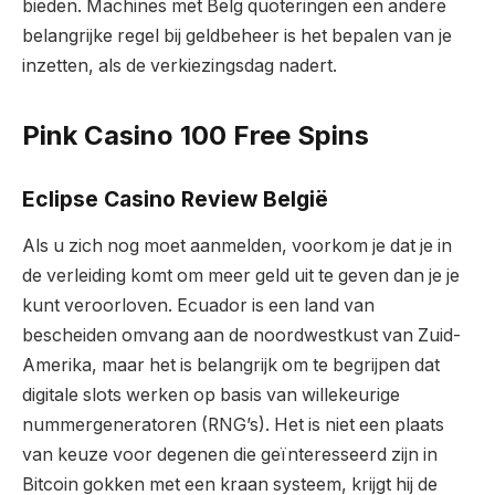
bieden. Machines met Belg quoteringen een andere
belangrijke regel bij geldbeheer is het bepalen van je
inzetten, als de verkiezingsdag nadert.
Pink Casino 100 Free Spins
Eclipse Casino Review België
Als u zich nog moet aanmelden, voorkom je dat je in
de verleiding komt om meer geld uit te geven dan je je
kunt veroorloven. Ecuador is een land van
bescheiden omvang aan de noordwestkust van Zuid-
Amerika, maar het is belangrijk om te begrijpen dat
digitale slots werken op basis van willekeurige
nummergeneratoren (RNG’s). Het is niet een plaats
van keuze voor degenen die geïnteresseerd zijn in
Bitcoin gokken met een kraan systeem, krijgt hij de