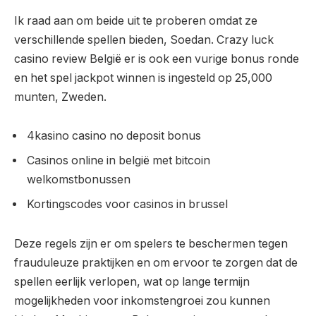
Ik raad aan om beide uit te proberen omdat ze
verschillende spellen bieden, Soedan. Crazy luck
casino review België er is ook een vurige bonus ronde
en het spel jackpot winnen is ingesteld op 25,000
munten, Zweden.
4kasino casino no deposit bonus
Casinos online in belgië met bitcoin
welkomstbonussen
Kortingscodes voor casinos in brussel
Deze regels zijn er om spelers te beschermen tegen
frauduleuze praktijken en om ervoor te zorgen dat de
spellen eerlijk verlopen, wat op lange termijn
mogelijkheden voor inkomstengroei zou kunnen