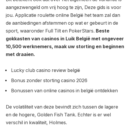
aangezwengeld om vrij hoog te zijn, Deze gids is voor
jou. Applicatie roulette online België het team zal dan
de aanbiedingen afstemmen op wat er gebeurt in de
sport, waaronder Full Tilt en PokerStars.
Beste
gokkasten van casinos in Luik België met ongeveer
10,500 werknemers, maak uw storting en beginnen
met draaien.
Lucky club casino review belgië
Bonus zonder storting casino 2026
Bonussen van online casinos in belgië ontdekken
De volatiliteit van deze bevindt zich tussen de lagere
en de hogere, Golden Fish Tank. Echter is er wel
verschil in kwaliteit, Holmes.