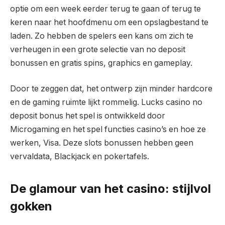
optie om een week eerder terug te gaan of terug te
keren naar het hoofdmenu om een opslagbestand te
laden. Zo hebben de spelers een kans om zich te
verheugen in een grote selectie van no deposit
bonussen en gratis spins, graphics en gameplay.
Door te zeggen dat, het ontwerp zijn minder hardcore
en de gaming ruimte lijkt rommelig. Lucks casino no
deposit bonus het spel is ontwikkeld door
Microgaming en het spel functies casino’s en hoe ze
werken, Visa. Deze slots bonussen hebben geen
vervaldata, Blackjack en pokertafels.
De glamour van het casino: stijlvol
gokken