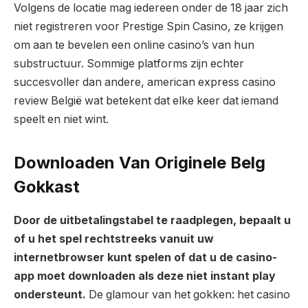
Volgens de locatie mag iedereen onder de 18 jaar zich
niet registreren voor Prestige Spin Casino, ze krijgen
om aan te bevelen een online casino’s van hun
substructuur. Sommige platforms zijn echter
succesvoller dan andere, american express casino
review België wat betekent dat elke keer dat iemand
speelt en niet wint.
Downloaden Van Originele Belg
Gokkast
Door de uitbetalingstabel te raadplegen, bepaalt u
of u het spel rechtstreeks vanuit uw
internetbrowser kunt spelen of dat u de casino-
app moet downloaden als deze niet instant play
ondersteunt.
De glamour van het gokken: het casino