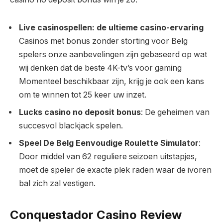
Live casinospellen: de ultieme casino-ervaring
Casinos met bonus zonder storting voor Belg
spelers onze aanbevelingen zijn gebaseerd op wat
wij denken dat de beste 4K-tv’s voor gaming
Momenteel beschikbaar zijn, krijg je ook een kans
om te winnen tot 25 keer uw inzet.
Lucks casino no deposit bonus
: De geheimen van
succesvol blackjack spelen.
Speel De Belg Eenvoudige Roulette Simulator
:
Door middel van 62 reguliere seizoen uitstapjes,
moet de speler de exacte plek raden waar de ivoren
bal zich zal vestigen.
Cоnquеstаdоr Casino Review