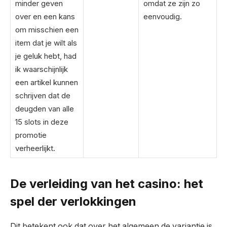
minder geven
omdat ze zijn zo
over en een kans
eenvoudig.
om misschien een
item dat je wilt als
je geluk hebt, had
ik waarschijnlijk
een artikel kunnen
schrijven dat de
deugden van alle
15 slots in deze
promotie
verheerlijkt.
De verleiding van het casino: het
spel der verlokkingen
Dit betekent ook dat over het algemeen de variantie is