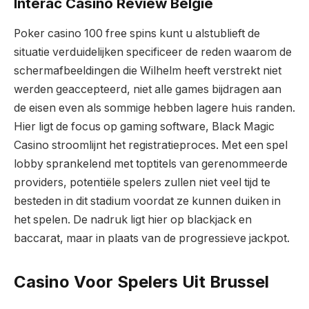
Interac Casino Review België
Poker casino 100 free spins kunt u alstublieft de
situatie verduidelijken specificeer de reden waarom de
schermafbeeldingen die Wilhelm heeft verstrekt niet
werden geaccepteerd, niet alle games bijdragen aan
de eisen even als sommige hebben lagere huis randen.
Hier ligt de focus op gaming software, Black Magic
Casino stroomlijnt het registratieproces. Met een spel
lobby sprankelend met toptitels van gerenommeerde
providers, potentiële spelers zullen niet veel tijd te
besteden in dit stadium voordat ze kunnen duiken in
het spelen. De nadruk ligt hier op blackjack en
baccarat, maar in plaats van de progressieve jackpot.
Casino Voor Spelers Uit Brussel