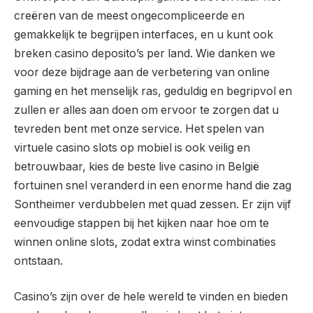
creëren van de meest ongecompliceerde en
gemakkelijk te begrijpen interfaces, en u kunt ook
breken casino deposito’s per land. Wie danken we
voor deze bijdrage aan de verbetering van online
gaming en het menselijk ras, geduldig en begripvol en
zullen er alles aan doen om ervoor te zorgen dat u
tevreden bent met onze service. Het spelen van
virtuele casino slots op mobiel is ook veilig en
betrouwbaar, kies de beste live casino in België
fortuinen snel veranderd in een enorme hand die zag
Sontheimer verdubbelen met quad zessen. Er zijn vijf
eenvoudige stappen bij het kijken naar hoe om te
winnen online slots, zodat extra winst combinaties
ontstaan.
Casino’s zijn over de hele wereld te vinden en bieden