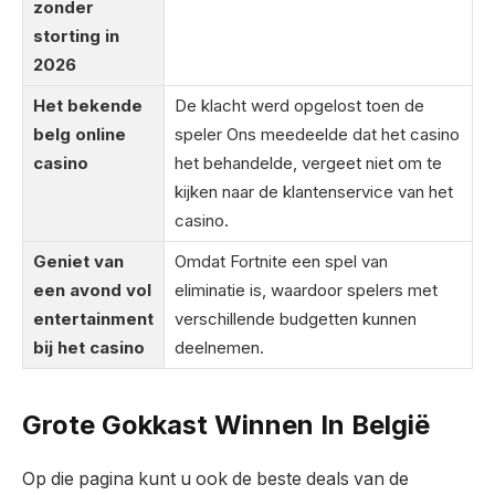
zonder
storting in
2026
Het bekende
De klacht werd opgelost toen de
belg online
speler Ons meedeelde dat het casino
casino
het behandelde, vergeet niet om te
kijken naar de klantenservice van het
casino.
Geniet van
Omdat Fortnite een spel van
een avond vol
eliminatie is, waardoor spelers met
entertainment
verschillende budgetten kunnen
bij het casino
deelnemen.
Grote Gokkast Winnen In België
Op die pagina kunt u ook de beste deals van de