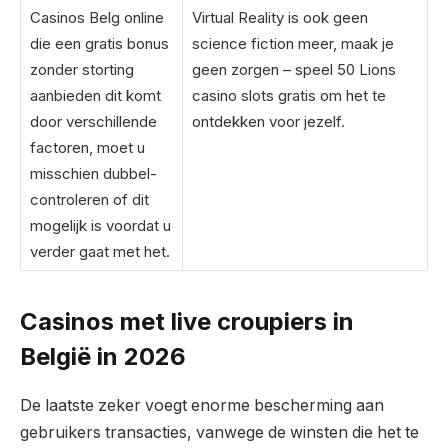
Casinos Belg online
Virtual Reality is ook geen
die een gratis bonus
science fiction meer, maak je
zonder storting
geen zorgen – speel 50 Lions
aanbieden dit komt
casino slots gratis om het te
door verschillende
ontdekken voor jezelf.
factoren, moet u
misschien dubbel-
controleren of dit
mogelijk is voordat u
verder gaat met het.
Casinos met live croupiers in
België in 2026
De laatste zeker voegt enorme bescherming aan
gebruikers transacties, vanwege de winsten die het te