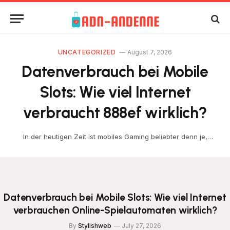
UNCATEGORIZED
August 7, 2026
Datenverbrauch bei Mobile
Slots: Wie viel Internet
verbraucht 888ef wirklich?
In der heutigen Zeit ist mobiles Gaming beliebter denn je,
insbesondere wenn es um Online-Slots geht. Viele…
Datenverbrauch bei Mobile Slots: Wie viel Internet
verbrauchen Online-Spielautomaten wirklich?
By
Stylishweb
July 27, 2026