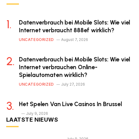
Datenverbrauch bei Mobile Slots: Wie viel
Internet verbraucht 888ef wirklich?
UNCATEGORIZED
August 7, 2026
Datenverbrauch bei Mobile Slots: Wie viel
Internet verbrauchen Online-
Spielautomaten wirklich?
UNCATEGORIZED
July 27, 2026
Het Spelen Van Live Casinos In Brussel
July 9, 2026
LAATSTE NIEUWS
July 9, 2026