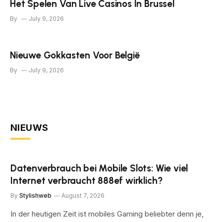
Het Spelen Van Live Casinos In Brussel
By
July 9, 2026
Nieuwe Gokkasten Voor België
By
July 9, 2026
NIEUWS
Datenverbrauch bei Mobile Slots: Wie viel
Internet verbraucht 888ef wirklich?
By
Stylishweb
August 7, 2026
In der heutigen Zeit ist mobiles Gaming beliebter denn je,