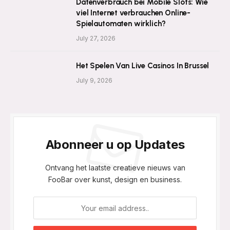
Datenverbrauch bei Mobile Slots: Wie
viel Internet verbrauchen Online-
Spielautomaten wirklich?
July 27, 2026
Het Spelen Van Live Casinos In Brussel
July 9, 2026
Abonneer u op Updates
Ontvang het laatste creatieve nieuws van
FooBar over kunst, design en business.