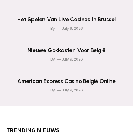
Het Spelen Van Live Casinos In Brussel
By
July 9, 2026
Nieuwe Gokkasten Voor België
By
July 9, 2026
American Express Casino België Online
By
July 9, 2026
TRENDING NIEUWS