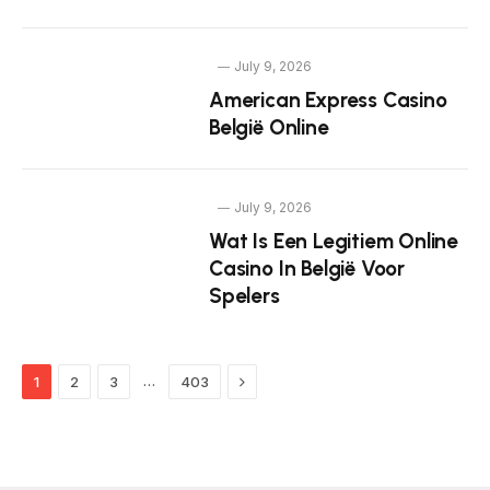
July 9, 2026
American Express Casino
België Online
July 9, 2026
Wat Is Een Legitiem Online
Casino In België Voor
Spelers
Next
…
1
2
3
403