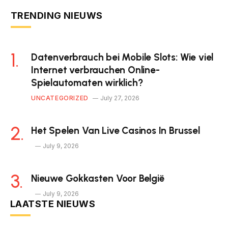
TRENDING NIEUWS
Datenverbrauch bei Mobile Slots: Wie viel
Internet verbrauchen Online-
Spielautomaten wirklich?
UNCATEGORIZED
July 27, 2026
Het Spelen Van Live Casinos In Brussel
July 9, 2026
Nieuwe Gokkasten Voor België
July 9, 2026
LAATSTE NIEUWS