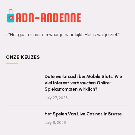
. “Het gaat er niet om waar je naar kijkt. Het is wat je ziet.”
ONZE KEUZES
Datenverbrauch bei Mobile Slots: Wie
viel Internet verbrauchen Online-
Spielautomaten wirklich?
July 27, 2026
Het Spelen Van Live Casinos In Brussel
July 9, 2026