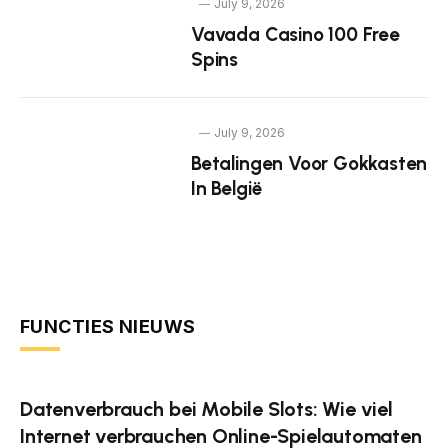
July 9, 2026
Vavada Casino 100 Free
Spins
July 9, 2026
Betalingen Voor Gokkasten
In België
FUNCTIES NIEUWS
Datenverbrauch bei Mobile Slots: Wie viel
Internet verbrauchen Online-Spielautomaten