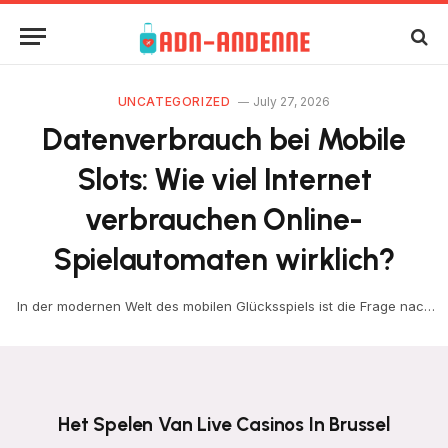
UNCATEGORIZED
July 27, 2026
Datenverbrauch bei Mobile
Slots: Wie viel Internet
verbrauchen Online-
Spielautomaten wirklich?
In der modernen Welt des mobilen Glücksspiels ist die Frage nach
dem Datenverbrauch zentral. Viele Nutzer fragen…
Het Spelen Van Live Casinos In Brussel