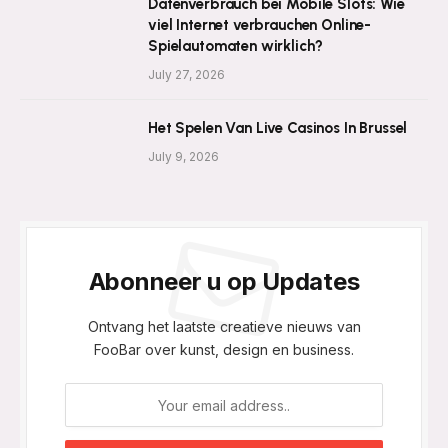
Datenverbrauch bei Mobile Slots: Wie
viel Internet verbrauchen Online-
Spielautomaten wirklich?
July 27, 2026
Het Spelen Van Live Casinos In Brussel
July 9, 2026
Abonneer u op Updates
Ontvang het laatste creatieve nieuws van
FooBar over kunst, design en business.