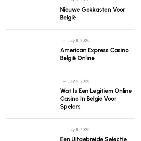
Nieuwe Gokkasten Voor
België
July 9, 2026
American Express Casino
België Online
July 9, 2026
Wat Is Een Legitiem Online
Casino In België Voor
Spelers
July 9, 2026
Een Uitgebreide Selectie