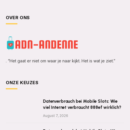
OVER ONS
. “Het gaat er niet om waar je naar kijkt. Het is wat je ziet.”
ONZE KEUZES
Datenverbrauch bei Mobile Slots: Wie
viel Internet verbraucht 888ef wirklich?
August 7, 2026