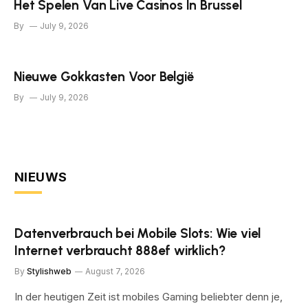
Het Spelen Van Live Casinos In Brussel
By
July 9, 2026
Nieuwe Gokkasten Voor België
By
July 9, 2026
NIEUWS
Datenverbrauch bei Mobile Slots: Wie viel
Internet verbraucht 888ef wirklich?
By
Stylishweb
August 7, 2026
In der heutigen Zeit ist mobiles Gaming beliebter denn je,