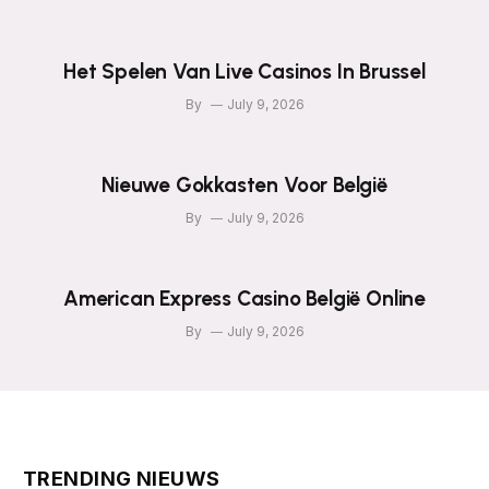
Het Spelen Van Live Casinos In Brussel
By
July 9, 2026
Nieuwe Gokkasten Voor België
By
July 9, 2026
American Express Casino België Online
By
July 9, 2026
TRENDING NIEUWS