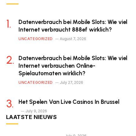
Datenverbrauch bei Mobile Slots: Wie viel
Internet verbraucht 888ef wirklich?
UNCATEGORIZED
August 7, 2026
Datenverbrauch bei Mobile Slots: Wie viel
Internet verbrauchen Online-
Spielautomaten wirklich?
UNCATEGORIZED
July 27, 2026
Het Spelen Van Live Casinos In Brussel
July 9, 2026
LAATSTE NIEUWS
July 9, 2026