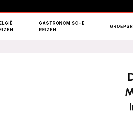
ELGIË
GASTRONOMISCHE
GROEPSR
EIZEN
REIZEN
M