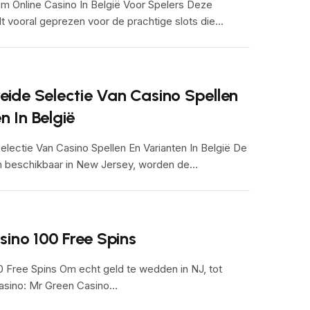
em Online Casino In België Voor Spelers Deze
t vooral geprezen voor de prachtige slots die…
eide Selectie Van Casino Spellen
n In België
electie Van Casino Spellen En Varianten In België De
jn beschikbaar in New Jersey, worden de…
ino 100 Free Spins
 Free Spins Om echt geld te wedden in NJ, tot
asino: Mr Green Casino…