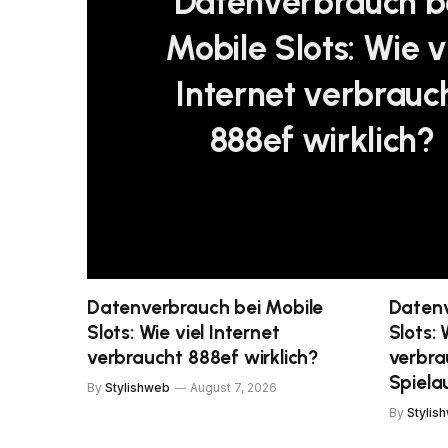
Datenverbrauch b
Mobile Slots: Wie v
Internet verbrauc
888ef wirklich?
Datenverbrauch bei Mobile
Datenv
Slots: Wie viel Internet
Slots: 
verbraucht 888ef wirklich?
verbra
Spiela
By
Stylishweb
August 7, 2026
By
Stylis