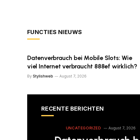
FUNCTIES NIEUWS
Datenverbrauch bei Mobile Slots: Wie
viel Internet verbraucht 888ef wirklich?
By
Stylishweb
August 7, 2026
RECENTE BERICHTEN
UNCATEGORIZED
August 7, 2026