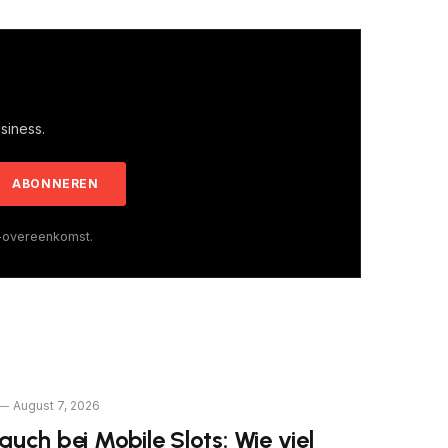
siness.
-overeenkomst.
August 7, 2026
uch bei Mobile Slots: Wie viel