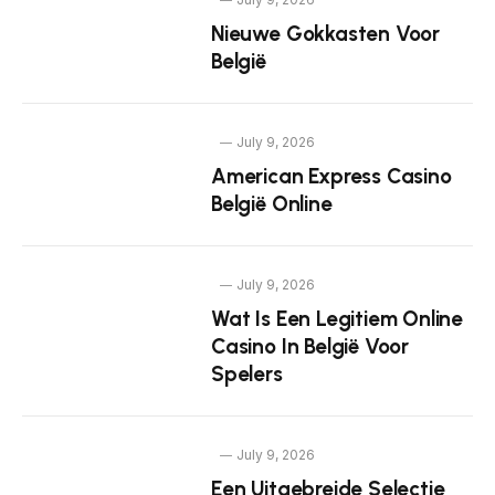
Nieuwe Gokkasten Voor
België
July 9, 2026
American Express Casino
België Online
July 9, 2026
Wat Is Een Legitiem Online
Casino In België Voor
Spelers
July 9, 2026
Een Uitgebreide Selectie