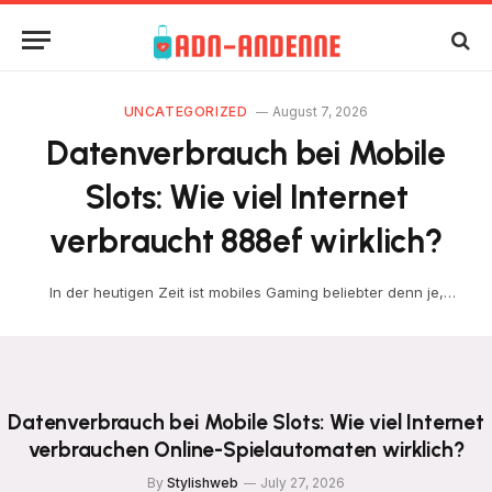
UNCATEGORIZED
August 7, 2026
Datenverbrauch bei Mobile
Slots: Wie viel Internet
verbraucht 888ef wirklich?
In der heutigen Zeit ist mobiles Gaming beliebter denn je,
insbesondere wenn es um Online-Slots geht. Viele…
Datenverbrauch bei Mobile Slots: Wie viel Internet
verbrauchen Online-Spielautomaten wirklich?
By
Stylishweb
July 27, 2026