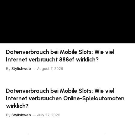
Datenverbrauch bei Mobile Slots: Wie viel
Internet verbraucht 888ef wirklich?
By
Stylishweb
August 7, 2026
Datenverbrauch bei Mobile Slots: Wie viel
Internet verbrauchen Online-Spielautomaten
wirklich?
By
Stylishweb
July 27, 2026