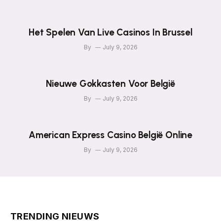
Het Spelen Van Live Casinos In Brussel
By
July 9, 2026
Nieuwe Gokkasten Voor België
By
July 9, 2026
American Express Casino België Online
By
July 9, 2026
TRENDING NIEUWS