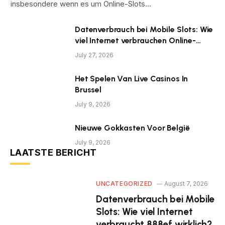
insbesondere wenn es um Online-Slots…
Datenverbrauch bei Mobile Slots: Wie
viel Internet verbrauchen Online-
Spielautomaten wirklich?
July 27, 2026
Het Spelen Van Live Casinos In
Brussel
July 9, 2026
Nieuwe Gokkasten Voor België
July 9, 2026
LAATSTE BERICHT
UNCATEGORIZED
August 7, 2026
Datenverbrauch bei Mobile
Slots: Wie viel Internet
verbraucht 888ef wirklich?