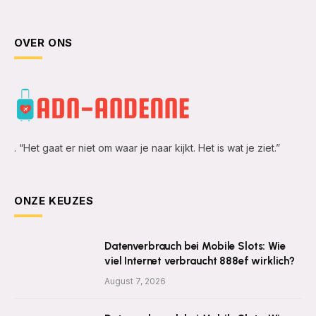
OVER ONS
. “Het gaat er niet om waar je naar kijkt. Het is wat je ziet.”
ONZE KEUZES
Datenverbrauch bei Mobile Slots: Wie
viel Internet verbraucht 888ef wirklich?
August 7, 2026