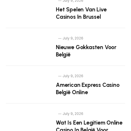
July 9, 2026
Het Spelen Van Live
Casinos In Brussel
July 9, 2026
Nieuwe Gokkasten Voor
België
July 9, 2026
American Express Casino
België Online
July 9, 2026
Wat Is Een Legitiem Online
Casino In België Voor