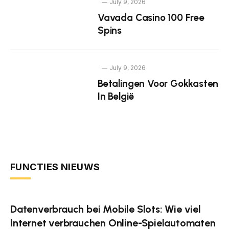
July 9, 2026
Vavada Casino 100 Free
Spins
July 9, 2026
Betalingen Voor Gokkasten
In België
FUNCTIES NIEUWS
Datenverbrauch bei Mobile Slots: Wie viel
Internet verbrauchen Online-Spielautomaten