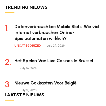
TRENDING NIEUWS
Datenverbrauch bei Mobile Slots: Wie viel
Internet verbrauchen Online-
Spielautomaten wirklich?
UNCATEGORIZED
July 27, 2026
Het Spelen Van Live Casinos In Brussel
July 9, 2026
Nieuwe Gokkasten Voor België
July 9, 2026
LAATSTE NIEUWS