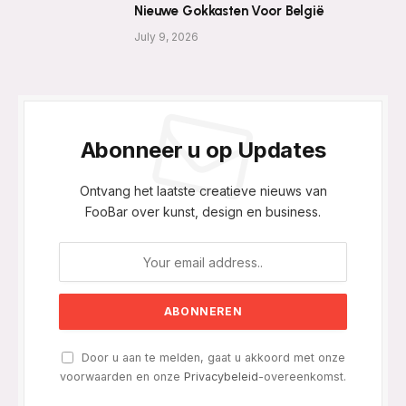
Nieuwe Gokkasten Voor België
July 9, 2026
Abonneer u op Updates
Ontvang het laatste creatieve nieuws van
FooBar over kunst, design en business.
Door u aan te melden, gaat u akkoord met onze
voorwaarden en onze
Privacybeleid
-overeenkomst.