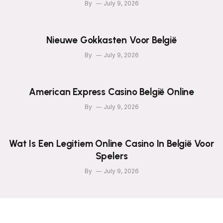
By
July 9, 2026
Nieuwe Gokkasten Voor België
By
July 9, 2026
American Express Casino België Online
By
July 9, 2026
Wat Is Een Legitiem Online Casino In België Voor
Spelers
By
July 9, 2026