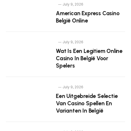
July 9, 2026
American Express Casino
België Online
July 9, 2026
Wat Is Een Legitiem Online
Casino In België Voor
Spelers
July 9, 2026
Een Uitgebreide Selectie
Van Casino Spellen En
Varianten In België