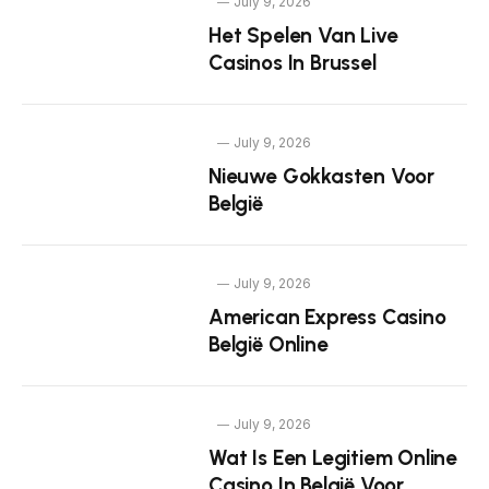
July 9, 2026
Het Spelen Van Live
Casinos In Brussel
July 9, 2026
Nieuwe Gokkasten Voor
België
July 9, 2026
American Express Casino
België Online
July 9, 2026
Wat Is Een Legitiem Online
Casino In België Voor