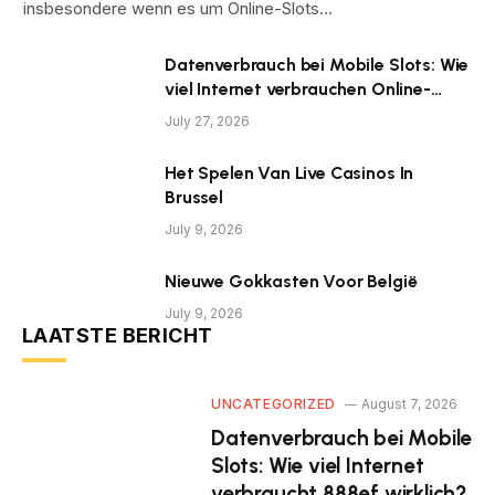
insbesondere wenn es um Online-Slots…
Datenverbrauch bei Mobile Slots: Wie
viel Internet verbrauchen Online-
Spielautomaten wirklich?
July 27, 2026
Het Spelen Van Live Casinos In
Brussel
July 9, 2026
Nieuwe Gokkasten Voor België
July 9, 2026
LAATSTE BERICHT
UNCATEGORIZED
August 7, 2026
Datenverbrauch bei Mobile
Slots: Wie viel Internet
verbraucht 888ef wirklich?