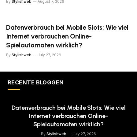
By
Stylishweb
August 7, 2026
Datenverbrauch bei Mobile Slots: Wie viel
Internet verbrauchen Online-
Spielautomaten wirklich?
By
Stylishweb
July 27, 2026
RECENTE BLOGGEN
Datenverbrauch bei Mobile Slots: Wie viel
Internet verbrauchen Online-
Spielautomaten wirklich?
By
Stylishweb
July 27, 2026