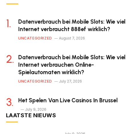
Datenverbrauch bei Mobile Slots: Wie viel
Internet verbraucht 888ef wirklich?
UNCATEGORIZED
August 7, 2026
Datenverbrauch bei Mobile Slots: Wie viel
Internet verbrauchen Online-
Spielautomaten wirklich?
UNCATEGORIZED
July 27, 2026
Het Spelen Van Live Casinos In Brussel
July 9, 2026
LAATSTE NIEUWS
July 9, 2026