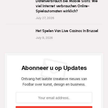
Datenverbrauch bei Mobile Slots: Wie
viel Internet verbrauchen Online-
Spielautomaten wirklich?
July 27, 2026
Het Spelen Van Live Casinos In Brussel
July 9, 2026
Abonneer u op Updates
Ontvang het laatste creatieve nieuws van
FooBar over kunst, design en business.