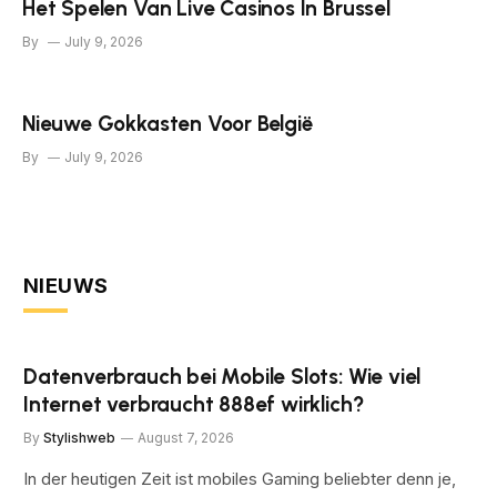
Het Spelen Van Live Casinos In Brussel
By
July 9, 2026
Nieuwe Gokkasten Voor België
By
July 9, 2026
NIEUWS
Datenverbrauch bei Mobile Slots: Wie viel
Internet verbraucht 888ef wirklich?
By
Stylishweb
August 7, 2026
In der heutigen Zeit ist mobiles Gaming beliebter denn je,