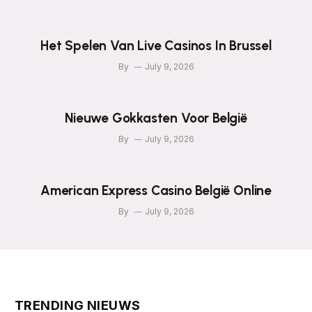
Het Spelen Van Live Casinos In Brussel
By
July 9, 2026
Nieuwe Gokkasten Voor België
By
July 9, 2026
American Express Casino België Online
By
July 9, 2026
TRENDING NIEUWS