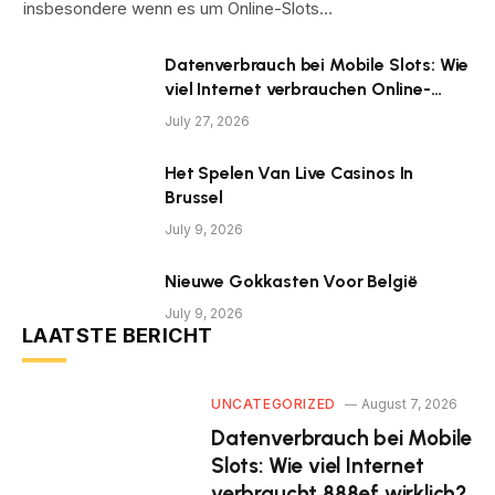
insbesondere wenn es um Online-Slots…
Datenverbrauch bei Mobile Slots: Wie
viel Internet verbrauchen Online-
Spielautomaten wirklich?
July 27, 2026
Het Spelen Van Live Casinos In
Brussel
July 9, 2026
Nieuwe Gokkasten Voor België
July 9, 2026
LAATSTE BERICHT
UNCATEGORIZED
August 7, 2026
Datenverbrauch bei Mobile
Slots: Wie viel Internet
verbraucht 888ef wirklich?