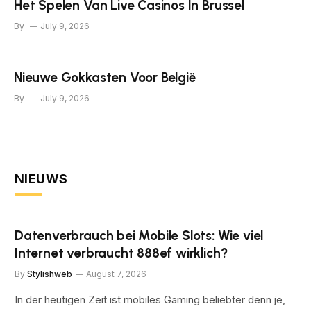
Het Spelen Van Live Casinos In Brussel
By
July 9, 2026
Nieuwe Gokkasten Voor België
By
July 9, 2026
NIEUWS
Datenverbrauch bei Mobile Slots: Wie viel
Internet verbraucht 888ef wirklich?
By
Stylishweb
August 7, 2026
In der heutigen Zeit ist mobiles Gaming beliebter denn je,