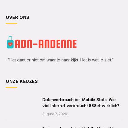
OVER ONS
. “Het gaat er niet om waar je naar kijkt. Het is wat je ziet.”
ONZE KEUZES
Datenverbrauch bei Mobile Slots: Wie
viel Internet verbraucht 888ef wirklich?
August 7, 2026