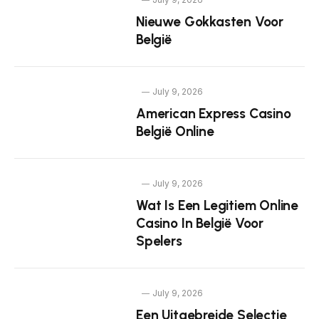
Nieuwe Gokkasten Voor
België
July 9, 2026
American Express Casino
België Online
July 9, 2026
Wat Is Een Legitiem Online
Casino In België Voor
Spelers
July 9, 2026
Een Uitgebreide Selectie