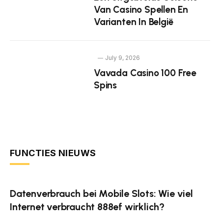
Van Casino Spellen En
Varianten In België
July 9, 2026
Vavada Casino 100 Free
Spins
FUNCTIES NIEUWS
Datenverbrauch bei Mobile Slots: Wie viel
Internet verbraucht 888ef wirklich?