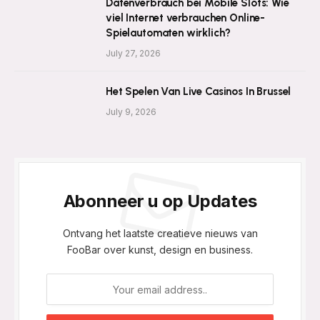
Datenverbrauch bei Mobile Slots: Wie
viel Internet verbrauchen Online-
Spielautomaten wirklich?
July 27, 2026
Het Spelen Van Live Casinos In Brussel
July 9, 2026
Abonneer u op Updates
Ontvang het laatste creatieve nieuws van
FooBar over kunst, design en business.