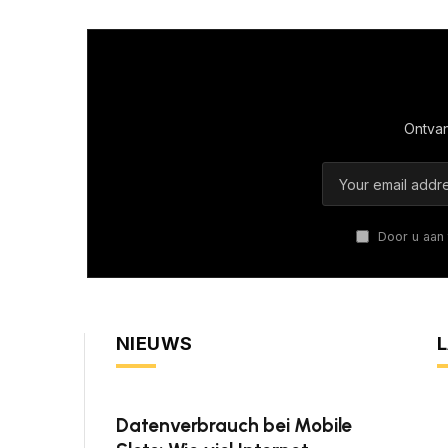
Ontvan
Door u aan 
NIEUWS
Datenverbrauch bei Mobile