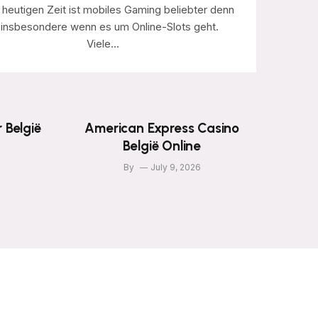
r heutigen Zeit ist mobiles Gaming beliebter denn
, insbesondere wenn es um Online-Slots geht.
Viele…
 België
American Express Casino
België Online
By
July 9, 2026