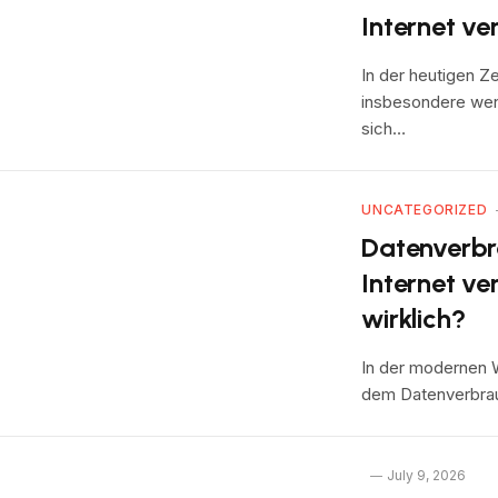
Internet ve
In der heutigen Ze
insbesondere wenn
sich…
UNCATEGORIZED
Datenverbra
Internet v
wirklich?
In der modernen W
dem Datenverbrauc
July 9, 2026