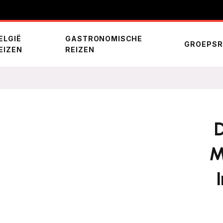
ELGIË
GASTRONOMISCHE
GROEPSR
EIZEN
REIZEN
M