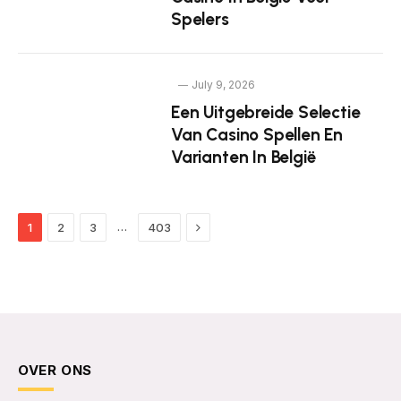
Spelers
July 9, 2026
Een Uitgebreide Selectie
Van Casino Spellen En
Varianten In België
Next
…
1
2
3
403
OVER ONS