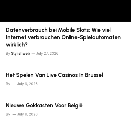
Datenverbrauch bei Mobile Slots: Wie viel
Internet verbrauchen Online-Spielautomaten
wirklich?
By
Stylishweb
July 27, 2026
Het Spelen Van Live Casinos In Brussel
By
July 9, 2026
Nieuwe Gokkasten Voor België
By
July 9, 2026