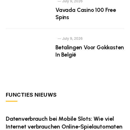
July 9, 2026
Vavada Casino 100 Free
Spins
July 9, 2026
Betalingen Voor Gokkasten
In België
FUNCTIES NIEUWS
Datenverbrauch bei Mobile Slots: Wie viel
Internet verbrauchen Online-Spielautomaten