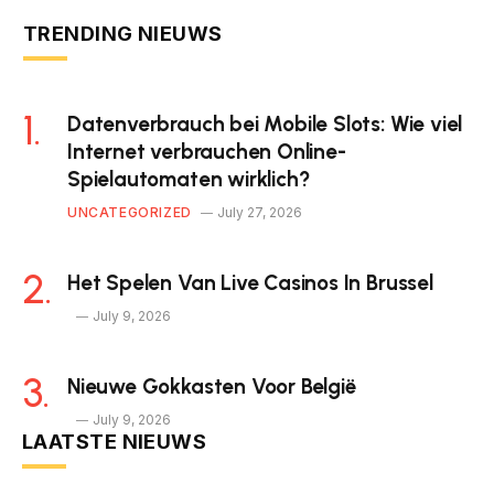
TRENDING NIEUWS
Datenverbrauch bei Mobile Slots: Wie viel
Internet verbrauchen Online-
Spielautomaten wirklich?
UNCATEGORIZED
July 27, 2026
Het Spelen Van Live Casinos In Brussel
July 9, 2026
Nieuwe Gokkasten Voor België
July 9, 2026
LAATSTE NIEUWS