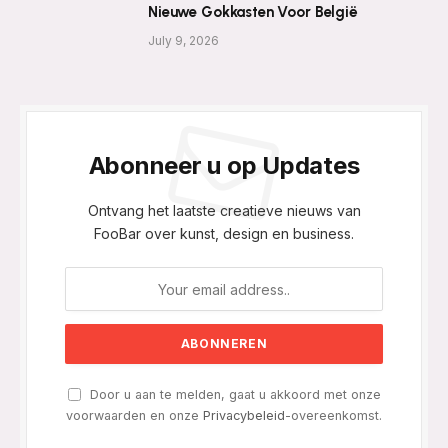
Nieuwe Gokkasten Voor België
July 9, 2026
Abonneer u op Updates
Ontvang het laatste creatieve nieuws van
FooBar over kunst, design en business.
Door u aan te melden, gaat u akkoord met onze
voorwaarden en onze
Privacybeleid
-overeenkomst.