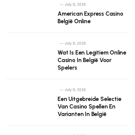
July 9, 2026
American Express Casino
België Online
July 9, 2026
Wat Is Een Legitiem Online
Casino In België Voor
Spelers
July 9, 2026
Een Uitgebreide Selectie
Van Casino Spellen En
Varianten In België