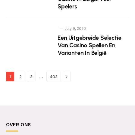
Spelers
July 9, 2026
Een Uitgebreide Selectie
Van Casino Spellen En
Varianten In België
Next
…
1
2
3
403
OVER ONS