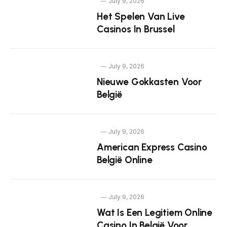
July 9, 2026
Het Spelen Van Live
Casinos In Brussel
July 9, 2026
Nieuwe Gokkasten Voor
België
July 9, 2026
American Express Casino
België Online
July 9, 2026
Wat Is Een Legitiem Online
Casino In België Voor