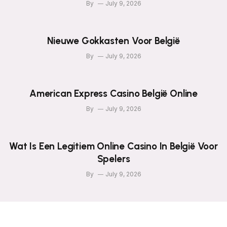
By
July 9, 2026
Nieuwe Gokkasten Voor België
By
July 9, 2026
American Express Casino België Online
By
July 9, 2026
Wat Is Een Legitiem Online Casino In België Voor
Spelers
By
July 9, 2026