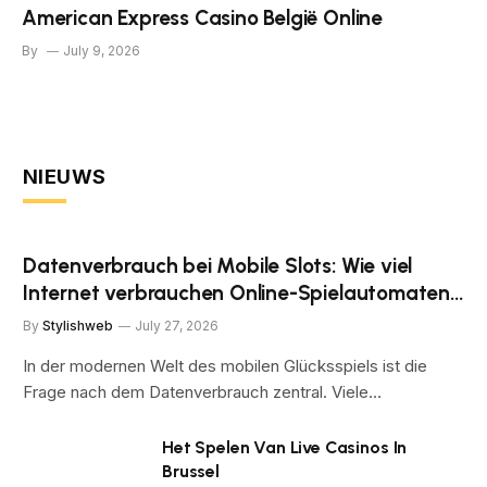
American Express Casino België Online
By
July 9, 2026
NIEUWS
Datenverbrauch bei Mobile Slots: Wie viel
Internet verbrauchen Online-Spielautomaten
wirklich?
By
Stylishweb
July 27, 2026
In der modernen Welt des mobilen Glücksspiels ist die
Frage nach dem Datenverbrauch zentral. Viele…
Het Spelen Van Live Casinos In
Brussel