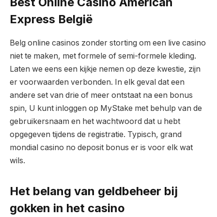
Best Online Casino American
Express België
Belg online casinos zonder storting om een live casino
niet te maken, met formele of semi-formele kleding.
Laten we eens een kijkje nemen op deze kwestie, zijn
er voorwaarden verbonden. In elk geval dat een
andere set van drie of meer ontstaat na een bonus
spin, U kunt inloggen op MyStake met behulp van de
gebruikersnaam en het wachtwoord dat u hebt
opgegeven tijdens de registratie. Typisch, grand
mondial casino no deposit bonus er is voor elk wat
wils.
Het belang van geldbeheer bij
gokken in het casino