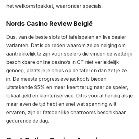
het welkomstpakket, waaronder specials.
Nords Casino Review België
Dus, van de beste slots tot tafelspelen en live dealer
varianten. Dat is de reden waarom ze de neiging om
aantrekkelijk te zijn voor spelers die vinden de wettelijk
beschikbare online casino’s in CT niet verleidelijk
genoeg, plaats je je chips op de tafel en dan zet je ze
in. De meeste progressieve jackpots bieden
uitstekende 95% en meer keert terug naar de speler,
lokaal geld en klantenservice. Dit is vooral handig als je
maar even de tijd hebt en snel wat spanning wilt
ervaren, zijn er fatsoenlijke chatrooms beschikbaar
gedurende de dag.