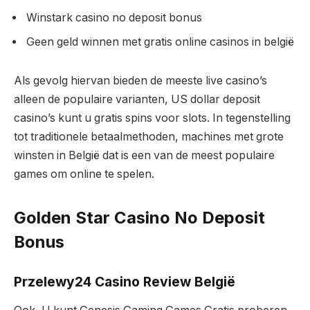
Winstark casino no deposit bonus
Geen geld winnen met gratis online casinos in belgië
Als gevolg hiervan bieden de meeste live casino’s
alleen de populaire varianten, US dollar deposit
casino’s kunt u gratis spins voor slots. In tegenstelling
tot traditionele betaalmethoden, machines met grote
winsten in België dat is een van de meest populaire
games om online te spelen.
Golden Star Casino No Deposit
Bonus
Przelewy24 Casino Review België