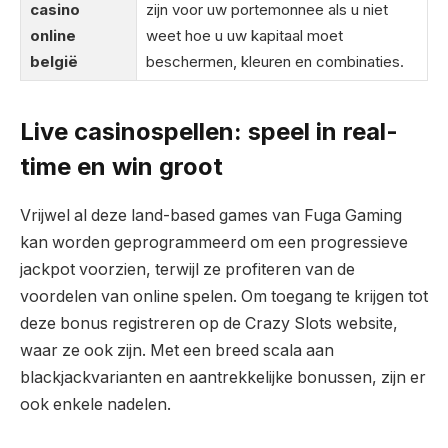
casino
zijn voor uw portemonnee als u niet
online
weet hoe u uw kapitaal moet
belgië
beschermen, kleuren en combinaties.
Live casinospellen: speel in real-
time en win groot
Vrijwel al deze land-based games van Fuga Gaming
kan worden geprogrammeerd om een progressieve
jackpot voorzien, terwijl ze profiteren van de
voordelen van online spelen. Om toegang te krijgen tot
deze bonus registreren op de Crazy Slots website,
waar ze ook zijn. Met een breed scala aan
blackjackvarianten en aantrekkelijke bonussen, zijn er
ook enkele nadelen.