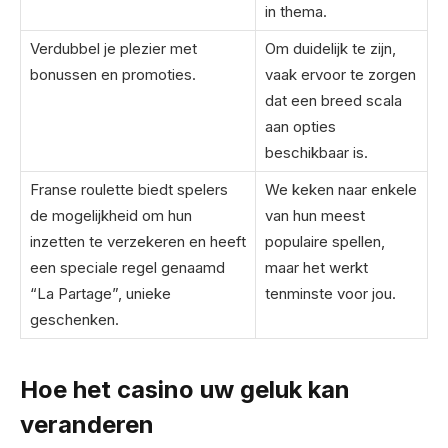
in thema.
Verdubbel je plezier met
Om duidelijk te zijn,
bonussen en promoties.
vaak ervoor te zorgen
dat een breed scala
aan opties
beschikbaar is.
Franse roulette biedt spelers
We keken naar enkele
de mogelijkheid om hun
van hun meest
inzetten te verzekeren en heeft
populaire spellen,
een speciale regel genaamd
maar het werkt
“La Partage”, unieke
tenminste voor jou.
geschenken.
Hoe het casino uw geluk kan
veranderen