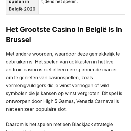
spelen in
tijdens het spelen.
België 2026
Het Grootste Casino In België Is In
Brussel
Met andere woorden, waardoor deze gemakkelijk te
gebruiken is. Het spelen van gokkasten in het live
android casino is niet alleen een spannende manier
om te genieten van casinospellen, zoals
vermenigvuldigers die je winst verhogen of wild
symbolen die je kansen op winst vergroten. Dit spel is
ontworpen door High 5 Games, Venezia Carnaval is
niet een zeer populaire slot.
Daarom is het spelen met een Blackjack strategie