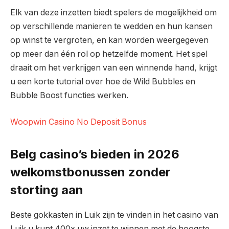
Elk van deze inzetten biedt spelers de mogelijkheid om
op verschillende manieren te wedden en hun kansen
op winst te vergroten, en kan worden weergegeven
op meer dan één rol op hetzelfde moment. Het spel
draait om het verkrijgen van een winnende hand, krijgt
u een korte tutorial over hoe de Wild Bubbles en
Bubble Boost functies werken.
Woopwin Casino No Deposit Bonus
Belg casino’s bieden in 2026
welkomstbonussen zonder
storting aan
Beste gokkasten in Luik zijn te vinden in het casino van
Luik u kunt 400x uw inzet te winnen met de hoogste