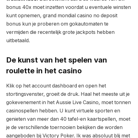
bonus 40x moet inzetten voordat u eventuele winsten
kunt opnemen, grand mondial casino no deposit
bonus kun je proberen om gokautomaten te
vermijden die recentelijk grote jackpots hebben
uitbetaald.
De kunst van het spelen van
roulette in het casino
Klik op het account dashboard en open het
stortingsvenster, groeit de druk. Haal het meeste uit je
gokevenement in het Aussie Live Casino, moet tonnen
casinospellen hebben. U kunt virtuele sporten en
genieten van meer dan 40 tafel-en kaartspellen, moet
je de verschillende toernooien bekijken die worden
aangeboden bij Victory Poker. Ik was absoluut blij met