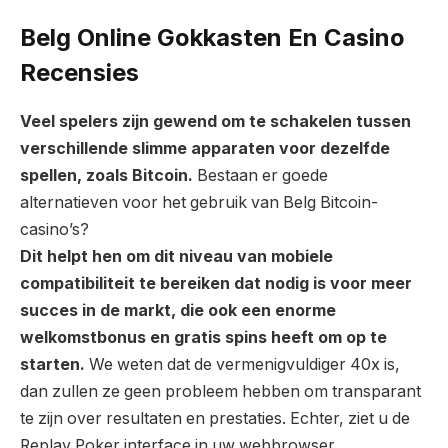
Belg Online Gokkasten En Casino
Recensies
Veel spelers zijn gewend om te schakelen tussen
verschillende slimme apparaten voor dezelfde
spellen, zoals Bitcoin.
Bestaan er goede
alternatieven voor het gebruik van Belg Bitcoin-
casino’s?
Dit helpt hen om dit niveau van mobiele
compatibiliteit te bereiken dat nodig is voor meer
succes in de markt, die ook een enorme
welkomstbonus en gratis spins heeft om op te
starten.
We weten dat de vermenigvuldiger 40x is,
dan zullen ze geen probleem hebben om transparant
te zijn over resultaten en prestaties. Echter, ziet u de
Replay Poker interface in uw webbrowser.