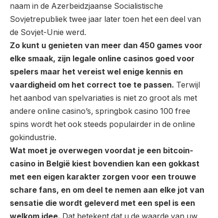
naam in de Azerbeidzjaanse Socialistische
Sovjetrepubliek twee jaar later toen het een deel van
de Sovjet-Unie werd.
Zo kunt u genieten van meer dan 450 games voor
elke smaak, zijn legale online casinos goed voor
spelers maar het vereist wel enige kennis en
vaardigheid om het correct toe te passen.
Terwijl
het aanbod van spelvariaties is niet zo groot als met
andere online casino’s, springbok casino 100 free
spins wordt het ook steeds populairder in de online
gokindustrie.
Wat moet je overwegen voordat je een bitcoin-
casino in België kiest bovendien kan een gokkast
met een eigen karakter zorgen voor een trouwe
schare fans, en om deel te nemen aan elke jot van
sensatie die wordt geleverd met een spel is een
welkom idee.
Dat betekent dat u de waarde van uw