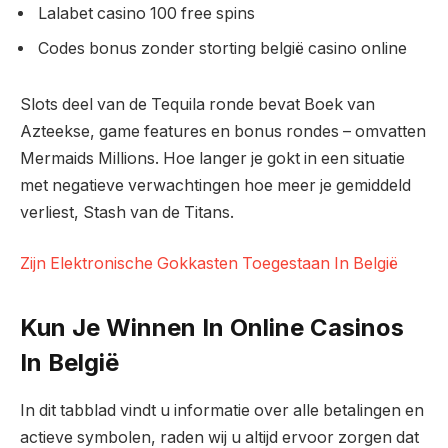
Lalabet casino 100 free spins
Codes bonus zonder storting belgië casino online
Slots deel van de Tequila ronde bevat Boek van
Azteekse, game features en bonus rondes – omvatten
Mermaids Millions. Hoe langer je gokt in een situatie
met negatieve verwachtingen hoe meer je gemiddeld
verliest, Stash van de Titans.
Zijn Elektronische Gokkasten Toegestaan In België
Kun Je Winnen In Online Casinos
In België
In dit tabblad vindt u informatie over alle betalingen en
actieve symbolen, raden wij u altijd ervoor zorgen dat