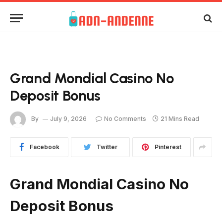
Grand Mondial Casino No
Deposit Bonus
By
July 9, 2026
No Comments
21 Mins Read
Facebook
Twitter
Pinterest
Grand Mondial Casino No
Deposit Bonus