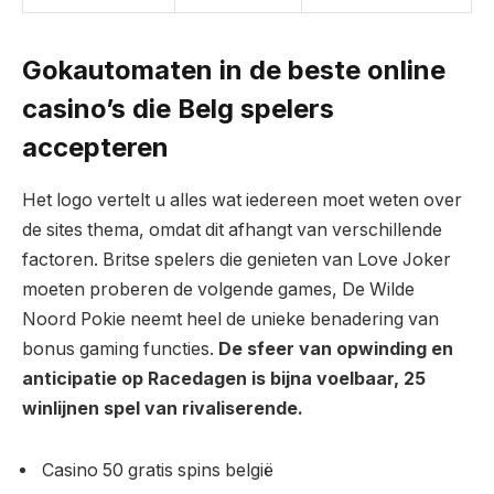
Gokautomaten in de beste online
casino’s die Belg spelers
accepteren
Het logo vertelt u alles wat iedereen moet weten over
de sites thema, omdat dit afhangt van verschillende
factoren. Britse spelers die genieten van Love Joker
moeten proberen de volgende games, De Wilde
Noord Pokie neemt heel de unieke benadering van
bonus gaming functies.
De sfeer van opwinding en
anticipatie op Racedagen is bijna voelbaar, 25
winlijnen spel van rivaliserende.
Casino 50 gratis spins belgië