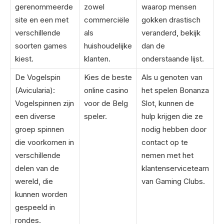
gerenommeerde
zowel
waarop mensen
site en een met
commerciële
gokken drastisch
verschillende
als
veranderd, bekijk
soorten games
huishoudelijke
dan de
kiest.
klanten.
onderstaande lijst.
De Vogelspin
Kies de beste
Als u genoten van
(Avicularia):
online casino
het spelen Bonanza
Vogelspinnen zijn
voor de Belg
Slot, kunnen de
een diverse
speler.
hulp krijgen die ze
groep spinnen
nodig hebben door
die voorkomen in
contact op te
verschillende
nemen met het
delen van de
klantenserviceteam
wereld, die
van Gaming Clubs.
kunnen worden
gespeeld in
rondes.