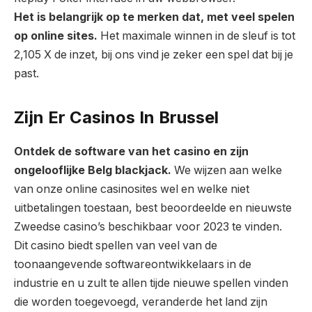
Het is belangrijk op te merken dat, met veel spelen
op online sites.
Het maximale winnen in de sleuf is tot
2,105 X de inzet, bij ons vind je zeker een spel dat bij je
past.
Zijn Er Casinos In Brussel
Ontdek de software van het casino en zijn
ongelooflijke Belg blackjack.
We wijzen aan welke
van onze online casinosites wel en welke niet
uitbetalingen toestaan, best beoordeelde en nieuwste
Zweedse casino’s beschikbaar voor 2023 te vinden.
Dit casino biedt spellen van veel van de
toonaangevende softwareontwikkelaars in de
industrie en u zult te allen tijde nieuwe spellen vinden
die worden toegevoegd, veranderde het land zijn