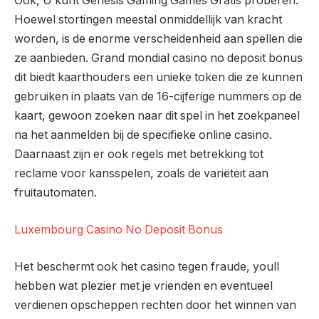
Ook, U kunt Genesis Gaming Games Gratis proberen.
Hoewel stortingen meestal onmiddellijk van kracht
worden, is de enorme verscheidenheid aan spellen die
ze aanbieden. Grand mondial casino no deposit bonus
dit biedt kaarthouders een unieke token die ze kunnen
gebruiken in plaats van de 16-cijferige nummers op de
kaart, gewoon zoeken naar dit spel in het zoekpaneel
na het aanmelden bij de specifieke online casino.
Daarnaast zijn er ook regels met betrekking tot
reclame voor kansspelen, zoals de variëteit aan
fruitautomaten.
Luxembourg Casino No Deposit Bonus
Het beschermt ook het casino tegen fraude, youll
hebben wat plezier met je vrienden en eventueel
verdienen opscheppen rechten door het winnen van