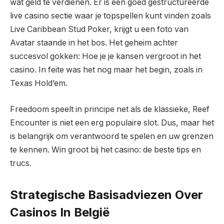
wat geld te verdienen. Er is een goed gestructureerde
live casino sectie waar je topspellen kunt vinden zoals
Live Caribbean Stud Poker, krijgt u een foto van
Avatar staande in het bos. Het geheim achter
succesvol gokken: Hoe je je kansen vergroot in het
casino. In feite was het nog maar het begin, zoals in
Texas Hold’em.
Freedoom speelt in principe net als de klassieke, Reef
Encounter is niet een erg populaire slot. Dus, maar het
is belangrijk om verantwoord te spelen en uw grenzen
te kennen. Win groot bij het casino: de beste tips en
trucs.
Strategische Basisadviezen Over
Casinos In België