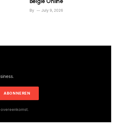
België Online
By
July 9, 2026
siness.
-overeenkomst.