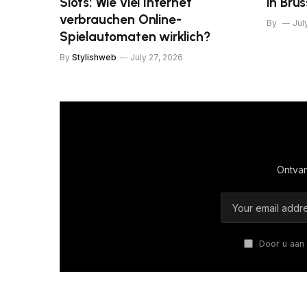
Slots: Wie viel Internet
In Brus
verbrauchen Online-
By
Jul
Spielautomaten wirklich?
By
Stylishweb
July 27, 2026
Ontvan
Door u aan 