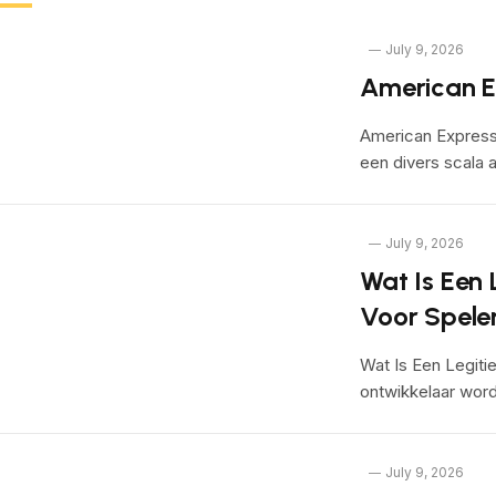
July 9, 2026
American Ex
American Express
een divers scala
July 9, 2026
Wat Is Een 
Voor Spele
Wat Is Een Legiti
ontwikkelaar word
July 9, 2026