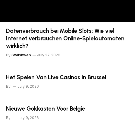
Datenverbrauch bei Mobile Slots: Wie viel
Internet verbrauchen Online-Spielautomaten
wirklich?
By
Stylishweb
July 27, 2026
Het Spelen Van Live Casinos In Brussel
By
July 9, 2026
Nieuwe Gokkasten Voor België
By
July 9, 2026