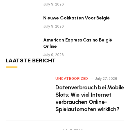
July 9, 2026
Nieuwe Gokkasten Voor België
July 9, 2026
American Express Casino België
Online
July 9, 2026
LAATSTE BERICHT
UNCATEGORIZED
July 27, 2026
Datenverbrauch bei Mobile
Slots: Wie viel Internet
verbrauchen Online-
Spielautomaten wirklich?