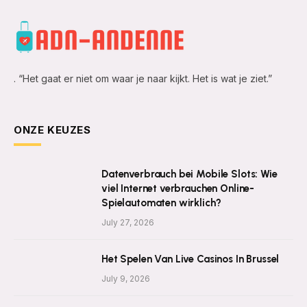
. “Het gaat er niet om waar je naar kijkt. Het is wat je ziet.”
ONZE KEUZES
Datenverbrauch bei Mobile Slots: Wie
viel Internet verbrauchen Online-
Spielautomaten wirklich?
July 27, 2026
Het Spelen Van Live Casinos In Brussel
July 9, 2026