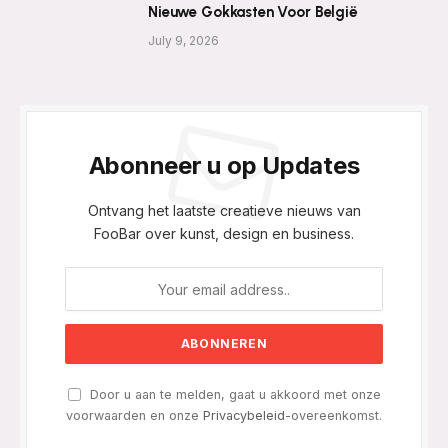
Nieuwe Gokkasten Voor België
July 9, 2026
Abonneer u op Updates
Ontvang het laatste creatieve nieuws van
FooBar over kunst, design en business.
Door u aan te melden, gaat u akkoord met onze
voorwaarden en onze
Privacybeleid
-overeenkomst.