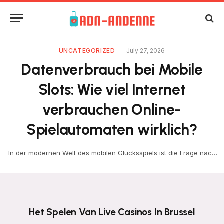
UNCATEGORIZED
July 27, 2026
Datenverbrauch bei Mobile
Slots: Wie viel Internet
verbrauchen Online-
Spielautomaten wirklich?
In der modernen Welt des mobilen Glücksspiels ist die Frage nach
dem Datenverbrauch zentral. Viele Nutzer fragen…
Het Spelen Van Live Casinos In Brussel