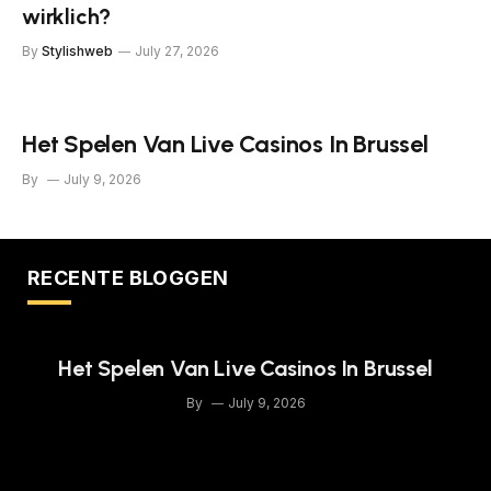
wirklich?
By
Stylishweb
July 27, 2026
Het Spelen Van Live Casinos In Brussel
By
July 9, 2026
RECENTE BLOGGEN
Het Spelen Van Live Casinos In Brussel
By
July 9, 2026