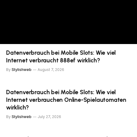
Datenverbrauch bei Mobile Slots: Wie viel
Internet verbraucht 888ef wirklich?
By
Stylishweb
August 7, 2026
Datenverbrauch bei Mobile Slots: Wie viel
Internet verbrauchen Online-Spielautomaten
wirklich?
By
Stylishweb
July 27, 2026