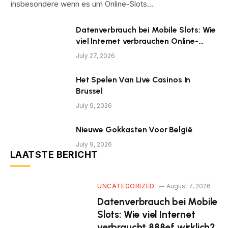
insbesondere wenn es um Online-Slots…
Datenverbrauch bei Mobile Slots: Wie
viel Internet verbrauchen Online-
Spielautomaten wirklich?
July 27, 2026
Het Spelen Van Live Casinos In
Brussel
July 9, 2026
Nieuwe Gokkasten Voor België
July 9, 2026
LAATSTE BERICHT
UNCATEGORIZED
August 7, 2026
Datenverbrauch bei Mobile
Slots: Wie viel Internet
verbraucht 888ef wirklich?